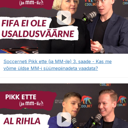
Soccerneti Pikk ette (ja MM-ile) 3. saade - Kas me
võime üldse MM-i süümepiinadeta vaadata?