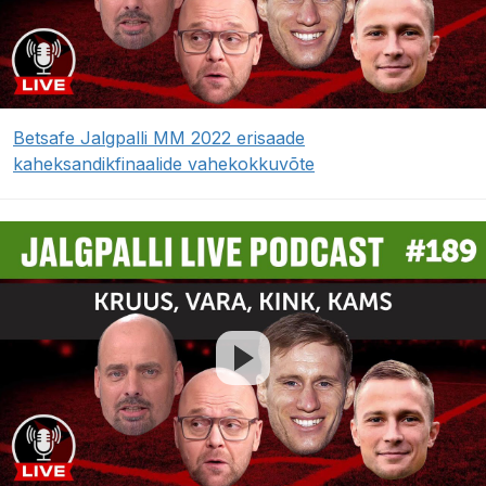
Betsafe Jalgpalli MM 2022 erisaade
kaheksandikfinaalide vahekokkuvõte