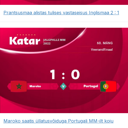
Prantsusmaa alistas tulises vastaseisus Inglismaa 2 : 1
Maroko saatis üllatusvõiduga Portugali MM-ilt koju