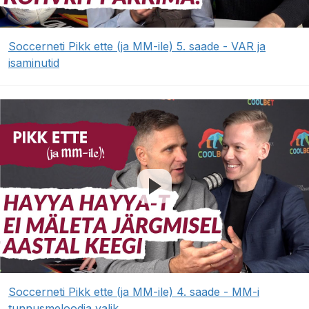
Soccerneti Pikk ette (ja MM-ile) 5. saade - VAR ja
isaminutid
Soccerneti Pikk ette (ja MM-ile) 4. saade - MM-i
tunnusmeloodia valik