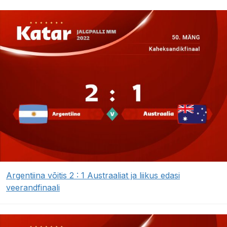
Argentiina võitis 2 : 1 Austraaliat ja liikus edasi
veerandfinaali