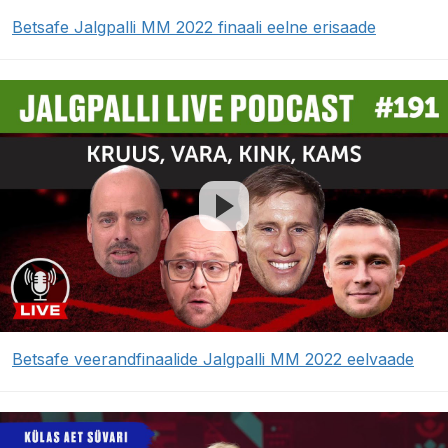
Betsafe Jalgpalli MM 2022 finaali eelne erisaade
Betsafe veerandfinaalide Jalgpalli MM 2022 eelvaade