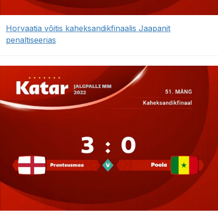
Horvaatia võitis kaheksandikfinaalis Jaapanit
penaltiseerias