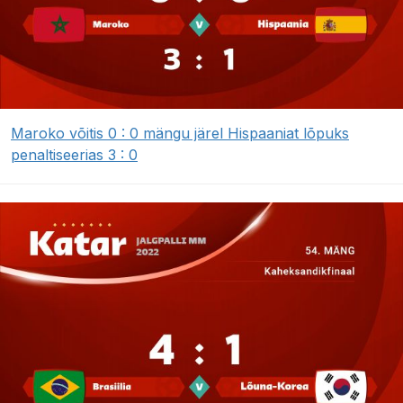
Maroko võitis 0 : 0 mängu järel Hispaaniat lõpuks
penaltiseerias 3 : 0