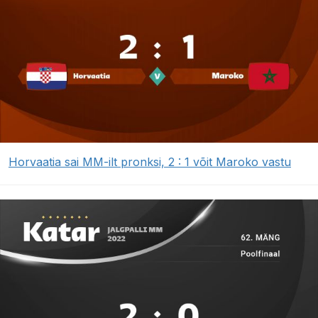
Horvaatia sai MM-ilt pronksi, 2 : 1 võit Maroko vastu