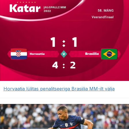
Horvaatia lülitas penalitseeriga Brasiilia MM-ilt välja