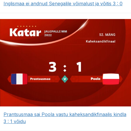
Inglismaa ei andnud Senegalile võimalust ja võitis 3 : 0
Prantsusmaa sai Poola vastu kaheksandikfinaalis kindla
3 : 1 võidu