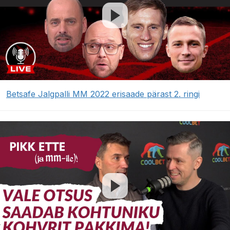
Betsafe Jalgpalli MM 2022 erisaade pärast 2. ringi