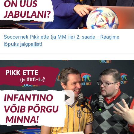
Soccerneti Pikk ette (ja MM-ile) 2. saade - Räägime
lõpuks jalgpallist!