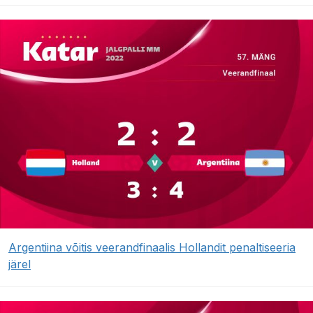
Argentiina võitis veerandfinaalis Hollandit penaltiseeria
järel