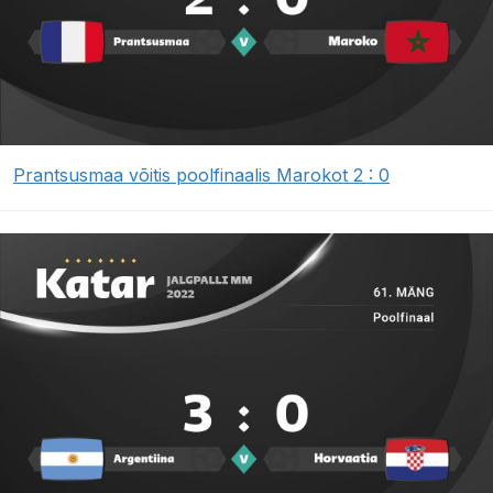
Prantsusmaa võitis poolfinaalis Marokot 2 : 0