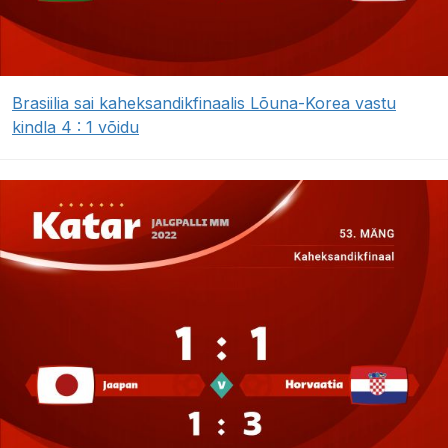
Brasiilia sai kaheksandikfinaalis Lõuna-Korea vastu
kindla 4 : 1 võidu