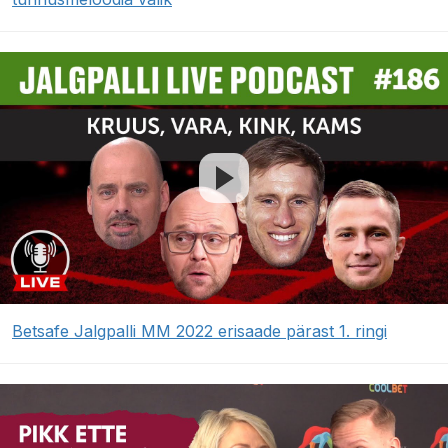
Betsafe Jalgpalli MM 2022 erisaade pärast 1. ringi