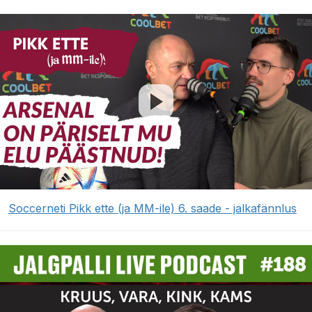
Soccerneti Pikk ette (ja MM-ile) 6. saade - jalkafännlus