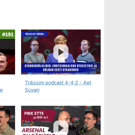
Tribüüni podcast 4-4-2 - Aet
de
Süvari