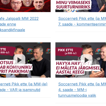
afe Jalgpalli MM 2022
Soccerneti Pikk ette (ja MM
aade enne
7. saade - kommenteerimi
ksandikfinaale
rneti Pikk ette (ja MM-ile)
Soccerneti Pikk ette (ja MM
ade - VAR ja isaminutid
4. saade - MM-i
tunnusmeloodia valik