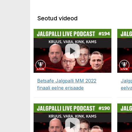
Seotud videod
Betsafe Jalgpalli MM 2022
Jalg
finaali eelne erisaade
eelv