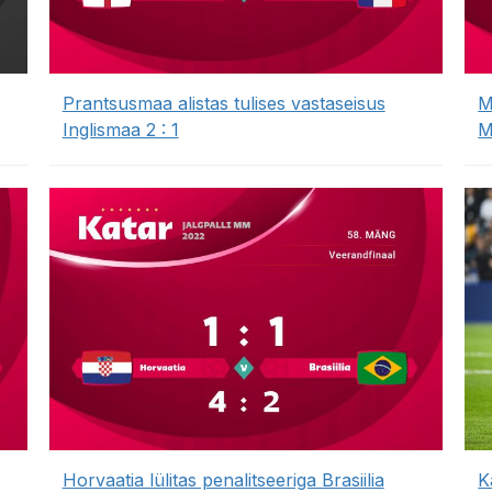
Prantsusmaa alistas tulises vastaseisus
M
Inglismaa 2 : 1
M
Horvaatia lülitas penalitseeriga Brasiilia
K