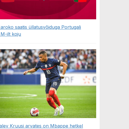
aroko saatis üllatusvõiduga Portugali
M-ilt koju
alev Kruusi arvates on Mbappe hetkel