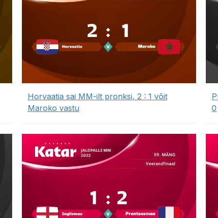
Horvaatia sai MM-ilt pronksi, 2 : 1 võit
P
Maroko vastu
0