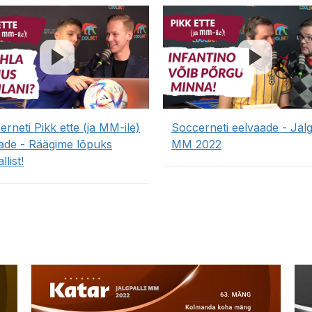
rneti Pikk ette (ja MM-ile)
Soccerneti eelvaade - Jalg
aade - Räägime lõpuks
MM 2022
llist!