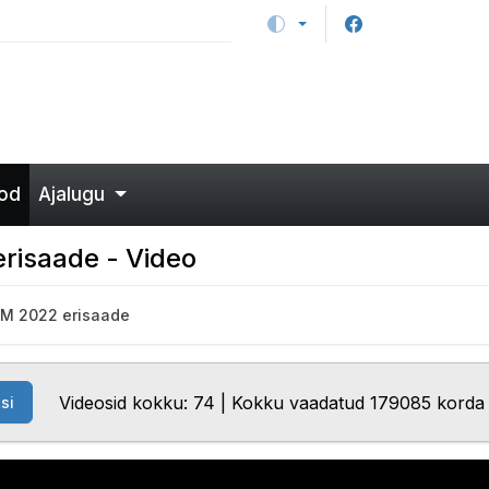
od
Ajalugu
erisaade - Video
MM 2022 erisaade
Videosid kokku: 74 | Kokku vaadatud 179085 korda
si