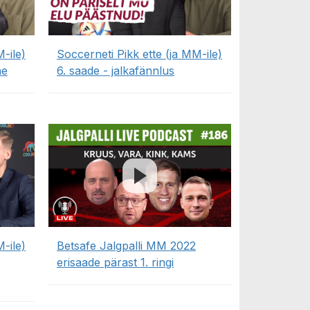
-ile)
Soccerneti Pikk ette (ja MM-ile)
ne
6. saade - jalkafännlus
-ile)
Betsafe Jalgpalli MM 2022
erisaade pärast 1. ringi