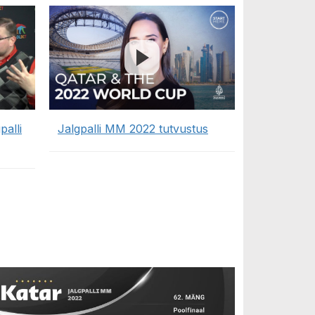
palli
Jalgpalli MM 2022 tutvustus