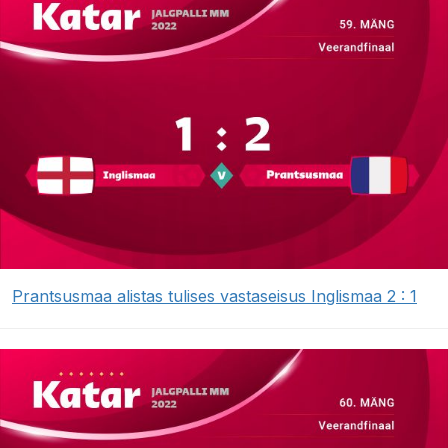
Prantsusmaa alistas tulises vastaseisus Inglismaa 2 : 1