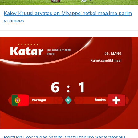
Kalev Kruusi arvates on Mbappe hetkel maailma parim
vutimees
Portugal korraldas Šveitsi vastu tõelise väravatesaju,