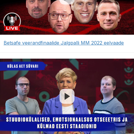
Betsafe veerandfinaalide Jalgpalli MM 2022 eelvaade