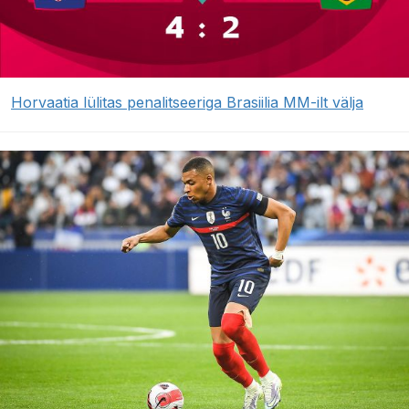
Horvaatia lülitas penalitseeriga Brasiilia MM-ilt välja