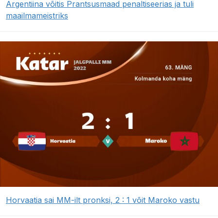
Argentiina võitis Prantsusmaad penaltiseerias ja tuli
maailmameistriks
Horvaatia sai MM-ilt pronksi, 2 : 1 võit Maroko vastu