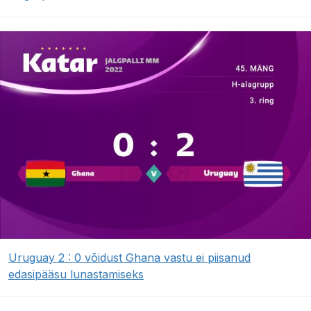
Uruguay 2 : 0 võidust Ghana vastu ei piisanud
edasipääsu lunastamiseks