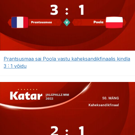
Prantsusmaa sai Poola vastu kaheksandikfinaalis kindla
3 : 1 võidu