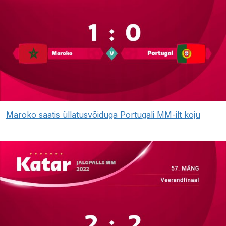
Maroko saatis üllatusvõiduga Portugali MM-ilt koju