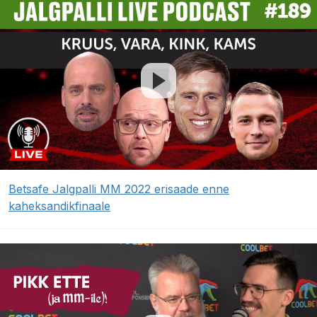
Betsafe Jalgpalli MM 2022 erisaade enne
kaheksandikfinaale