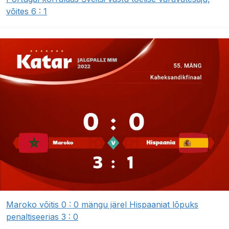
võites 6 : 1
Maroko võitis 0 : 0 mängu järel Hispaaniat lõpuks
penaltiseerias 3 : 0