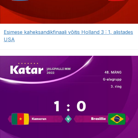
Esimese kaheksandikfinaali võitis Holland 3 : 1, alistades
USA