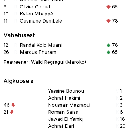
9
R
Olivier Giroud
65
10
R
Kylian Mbappé
11
R
Ousmane Dembélé
78
Vahetusest
12
R
Randal Kolo Muani
78
26
R
Marcus Thuram
65
Peatreener: Walid Regragui (Maroko)
Algkooseis
Yassine Bounou
V
1
Achraf Hakimi
K
2
46
Noussair Mazraoui
K
3
21
Romain Saïss
K
6
Jawad El Yamiq
K
18
Achraf Dari
K
20