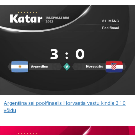
Argentiina sai poolfinaalis Horvaatia vastu kindla 3 : 0
võidu