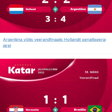
Argentiina võitis veerandfinaalis Hollandit penaltiseeria
järel