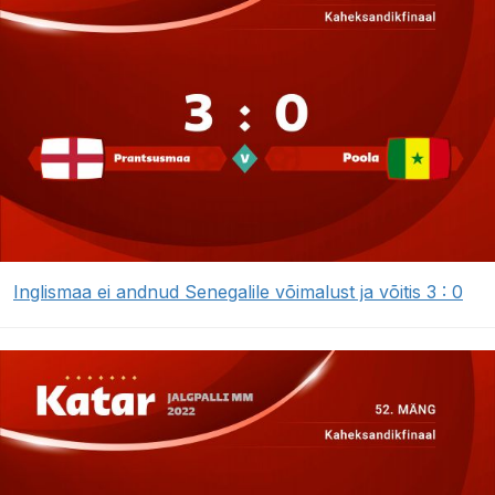
Inglismaa ei andnud Senegalile võimalust ja võitis 3 : 0