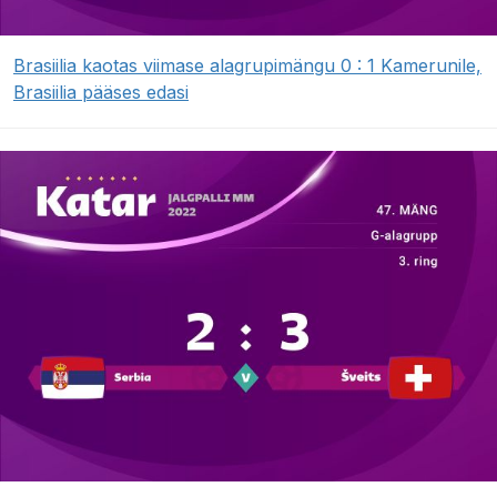
Brasiilia kaotas viimase alagrupimängu 0 : 1 Kamerunile,
Brasiilia pääses edasi