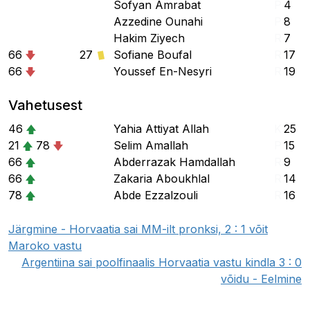
Sofyan Amrabat
P
4
Azzedine Ounahi
P
8
Hakim Ziyech
R
7
66
27
Sofiane Boufal
R
17
66
Youssef En-Nesyri
R
19
Vahetusest
46
Yahia Attiyat Allah
K
25
21
78
Selim Amallah
P
15
66
Abderrazak Hamdallah
R
9
66
Zakaria Aboukhlal
R
14
78
Abde Ezzalzouli
R
16
Järgmine - Horvaatia sai MM-ilt pronksi, 2 : 1 võit
Maroko vastu
Argentiina sai poolfinaalis Horvaatia vastu kindla 3 : 0
võidu - Eelmine