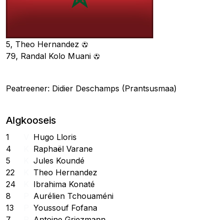
5, Theo Hernandez
79, Randal Kolo Muani
Peatreener: Didier Deschamps (Prantsusmaa)
Algkooseis
1
V
Hugo Lloris
4
K
Raphaël Varane
5
K
Jules Koundé
22
K
Theo Hernandez
24
K
Ibrahima Konaté
8
P
Aurélien Tchouaméni
13
P
Youssouf Fofana
7
R
Antoine Griezmann