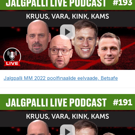
Jalgpalli MM 2022 poolfinaalide eelvaade, Betsafe