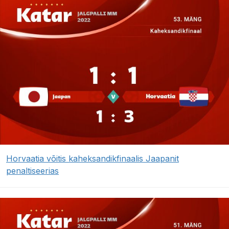
Horvaatia võitis kaheksandikfinaalis Jaapanit
penaltiseerias