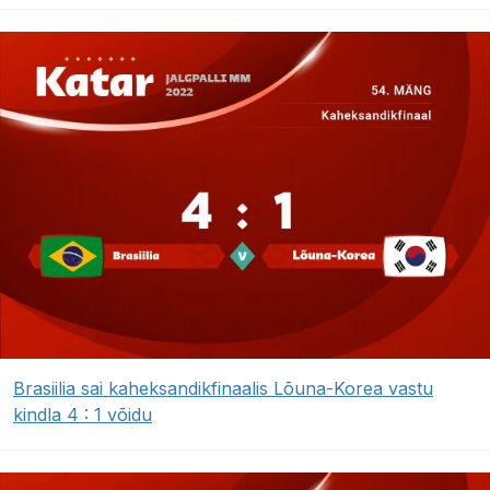
Brasiilia sai kaheksandikfinaalis Lõuna-Korea vastu
kindla 4 : 1 võidu