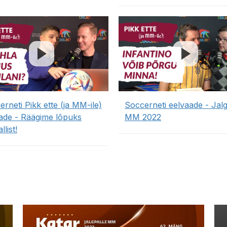
rneti Pikk ette (ja MM-ile)
Soccerneti eelvaade - Jalg
aade - Räägime lõpuks
MM 2022
llist!