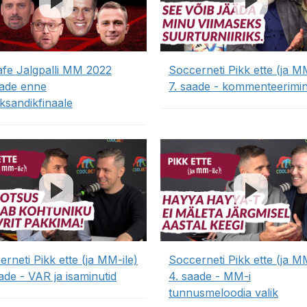
afe Jalgpalli MM 2022
Soccerneti Pikk ette (ja MM
aade enne
7. saade - kommenteerimi
ksandikfinaale
rneti Pikk ette (ja MM-ile)
Soccerneti Pikk ette (ja MM
ade - VAR ja isaminutid
4. saade - MM-i
tunnusmeloodia valik