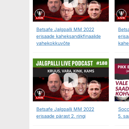
Betsafe Jalgpalli MM 2022
Bets
erisaade kaheksandikfinaalide
eris
vahekokkuvõte
kahe
Betsafe Jalgpalli MM 2022
Socce
erisaade pärast 2. ringi
5. sa