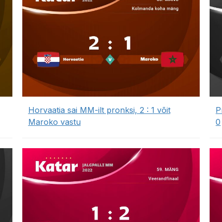
Horvaatia sai MM-ilt pronksi, 2 : 1 võit
P
Maroko vastu
0