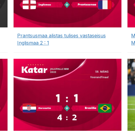
Prantsusmaa alistas tulises vastaseisus
M
Inglismaa 2 : 1
M