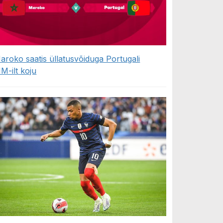
aroko saatis üllatusvõiduga Portugali
M-ilt koju