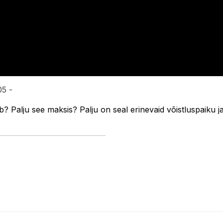
05 -
b? Palju see maksis? Palju on seal erinevaid võistluspaiku 