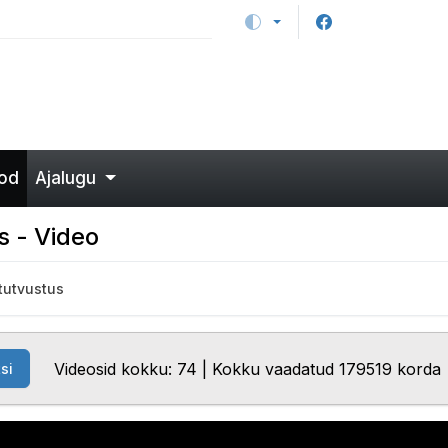
od
Ajalugu
s - Video
tutvustus
Videosid kokku: 74 | Kokku vaadatud 179519 korda
si