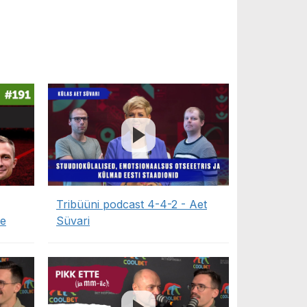
Tribüüni podcast 4-4-2 - Aet
de
Süvari