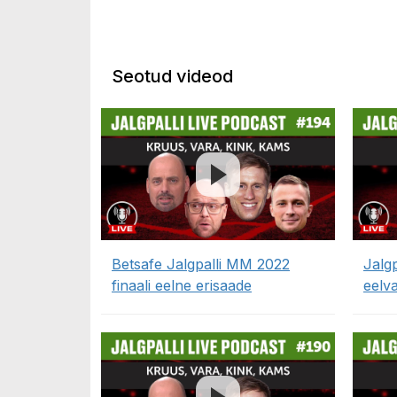
Seotud videod
Betsafe Jalgpalli MM 2022
Jalg
finaali eelne erisaade
eelv