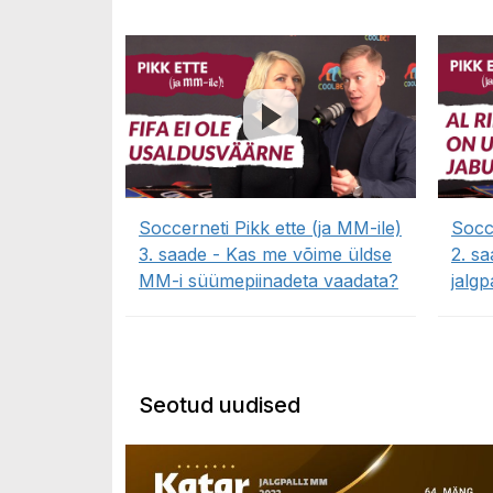
Soccerneti Pikk ette (ja MM-ile)
Socce
3. saade - Kas me võime üldse
2. s
MM-i süümepiinadeta vaadata?
jalgpa
Seotud uudised