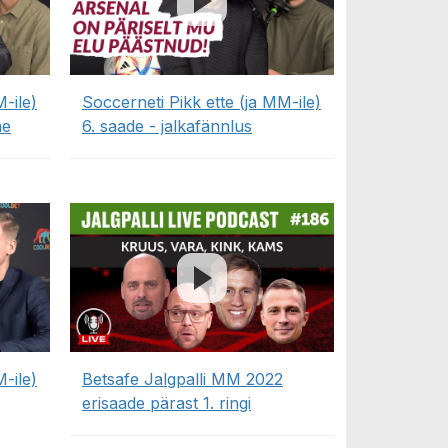
-ile)
Soccerneti Pikk ette (ja MM-ile)
ne
6. saade - jalkafännlus
-ile)
Betsafe Jalgpalli MM 2022
erisaade pärast 1. ringi