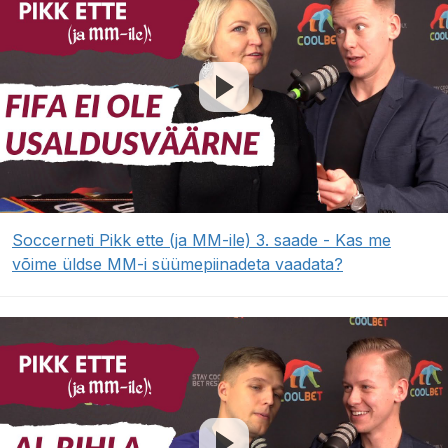
Soccerneti Pikk ette (ja MM-ile) 3. saade - Kas me
võime üldse MM-i süümepiinadeta vaadata?