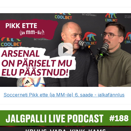
Soccerneti Pikk ette (ja MM-ile) 6. saade - jalkafännlus