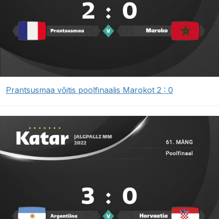
Prantsusmaa võitis poolfinaalis Marokot 2 : 0