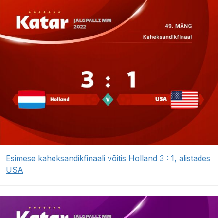
Esimese kaheksandikfinaali võitis Holland 3 : 1, alistades
USA