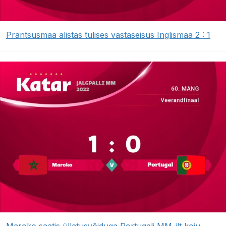
Prantsusmaa alistas tulises vastaseisus Inglismaa 2 : 1
Maroko saatis üllatusvõiduga Portugali MM-ilt koju