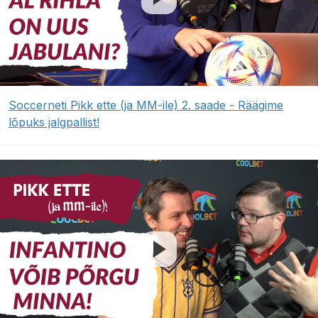
Soccerneti Pikk ette (ja MM-ile) 2. saade - Räägime
lõpuks jalgpallist!