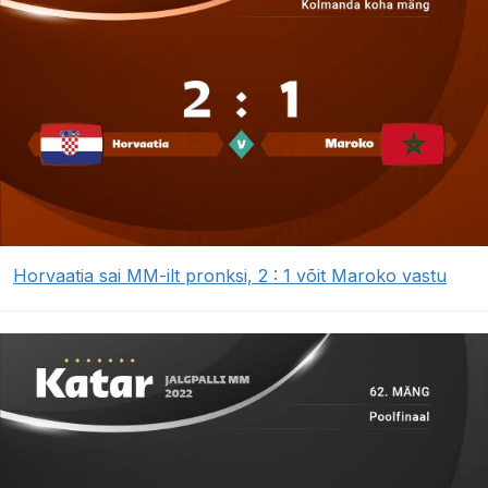
Horvaatia sai MM-ilt pronksi, 2 : 1 võit Maroko vastu