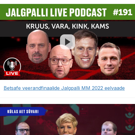
Betsafe veerandfinaalide Jalgpalli MM 2022 eelvaade