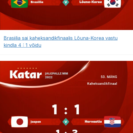
Brasiilia sai kaheksandikfinaalis Lõuna-Korea vastu
kindla 4 : 1 võidu