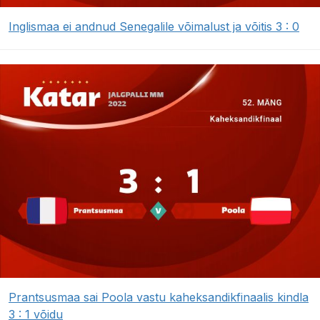
Inglismaa ei andnud Senegalile võimalust ja võitis 3 : 0
Prantsusmaa sai Poola vastu kaheksandikfinaalis kindla
3 : 1 võidu