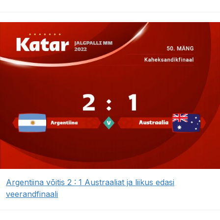
Argentiina võitis 2 : 1 Austraaliat ja liikus edasi
veerandfinaali