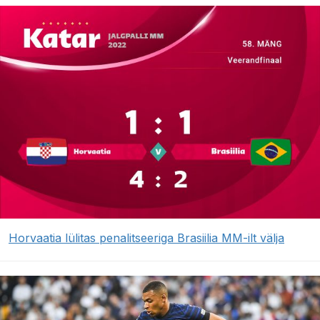
Horvaatia lülitas penalitseeriga Brasiilia MM-ilt välja