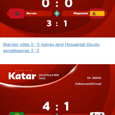
Maroko võitis 0 : 0 mängu järel Hispaaniat lõpuks
penaltiseerias 3 : 0