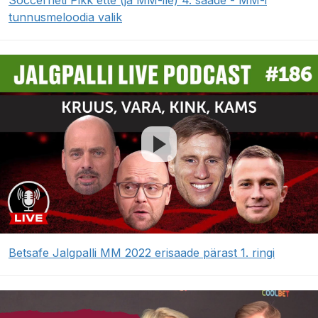
Soccerneti Pikk ette (ja MM-ile) 4. saade - MM-i
tunnusmeloodia valik
Betsafe Jalgpalli MM 2022 erisaade pärast 1. ringi