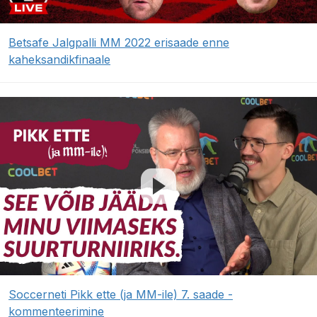
Betsafe Jalgpalli MM 2022 erisaade enne
kaheksandikfinaale
Soccerneti Pikk ette (ja MM-ile) 7. saade -
kommenteerimine