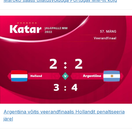
Argentiina võitis veerandfinaalis Hollandit penaltiseeria
järel