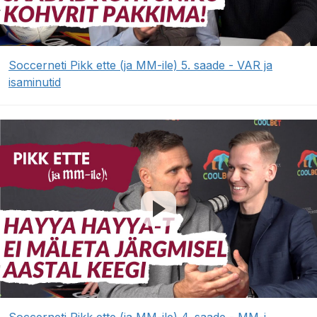
Soccerneti Pikk ette (ja MM-ile) 5. saade - VAR ja
isaminutid