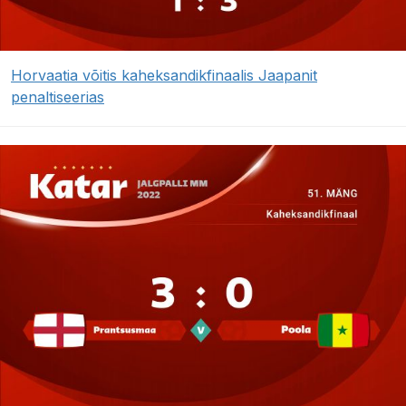
Horvaatia võitis kaheksandikfinaalis Jaapanit
penaltiseerias