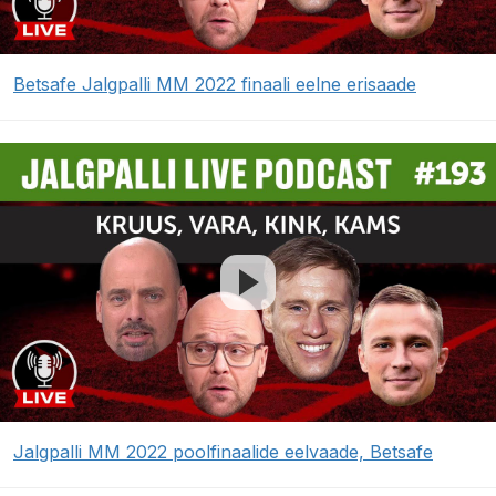
Betsafe Jalgpalli MM 2022 finaali eelne erisaade
Jalgpalli MM 2022 poolfinaalide eelvaade, Betsafe