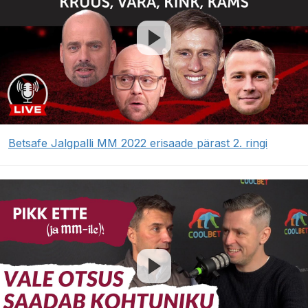
Betsafe Jalgpalli MM 2022 erisaade pärast 2. ringi