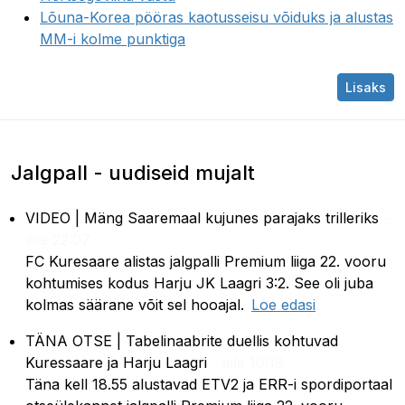
Lõuna-Korea pööras kaotusseisu võiduks ja alustas
MM-i kolme punktiga
Lisaks
Jalgpall - uudiseid mujalt
VIDEO | Mäng Saaremaal kujunes parajaks trilleriks
-
eile 22:07
FC Kuresaare alistas jalgpalli Premium liiga 22. vooru
kohtumises kodus Harju JK Laagri 3:2. See oli juba
VIDEO | Mäng
kolmas säärane võit sel hooajal.
Loe edasi
TÄNA OTSE | Tabelinaabrite duellis kohtuvad
Kuressaare ja Harju Laagri
- eile 10:19
Täna kell 18.55 alustavad ETV2 ja ERR-i spordiportaal