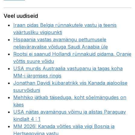
Veel uudiseid
Iraan pidas Belgia rünnakutele vastu ja teenis
väärtusliku viigipunkti
Hispaania vastas avamängu pettumusele
neljaväravalise võiduga Saudi Araabia üle
Rootsi ei saanud Hollandi rünnakuid pidama, Oranje
võttis suure võidu
USA murdis Austraalia vastupanu ja tagas koha
MM-i järgmises ringis
Jonathan Davidi kübaratrikk viis Kanada ajaloolise
suurvõiduni
Mehhiko jätkab täiseduga, koht sõelmängudes on
käes
USA näitas avamängus võimu ja alistas Paraguay
kindlalt 4 : 1
MM 2026: Kanada võitles välja viigi Bosnia ja
Hertsegoviina vastu