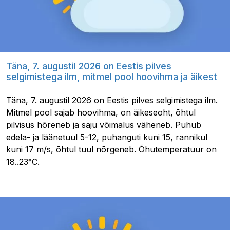
Täna, 7. augustil 2026 on Eestis pilves
selgimistega ilm, mitmel pool hoovihma ja äikest
Täna, 7. augustil 2026 on Eestis pilves selgimistega ilm.
Mitmel pool sajab hoovihma, on äikeseoht, õhtul
pilvisus hõreneb ja saju võimalus väheneb. Puhub
edela- ja läänetuul 5-12, puhanguti kuni 15, rannikul
kuni 17 m/s, õhtul tuul nõrgeneb. Õhutemperatuur on
18..23°C.