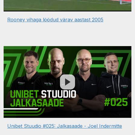
Rooney vihaga löödud värav aastast 2005
Unibet Stuudio #025: Jalkasaade - Joel Indermitte