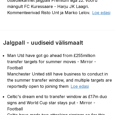
otseülekannet jalgpalli Premium liiga 22. vooru
mängult FC Kuressaare - Harju JK Laagri.
TÄ
Kommenteerivad Risto Unt ja Marko Lelov.
Loe edasi
Jalgpall - uudiseid välismaalt
Man Utd have got go ahead from £255million
transfer targets for summer moves - Mirror -
Football
Manchester United still have business to conduct in
the summer transfer window, and multiple targets are
Man Utd have 
reportedly open to joining them
Loe edasi
Celtic's dream end to transfer window as £17m duo
signs and World Cup star stays put - Mirror -
Football
Celtic have made two attacking signings so far this