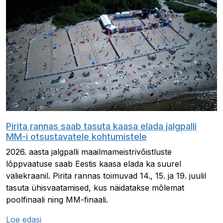
Pirita rannas saab tasuta kaasa elada jalgpalli
MM-i otsustavatele kohtumistele
2026. aasta jalgpalli maailmameistrivõistluste
lõppvaatuse saab Eestis kaasa elada ka suurel
väliekraanil. Pirita rannas toimuvad 14., 15. ja 19. juulil
tasuta ühisvaatamised, kus näidatakse mõlemat
poolfinaali ning MM-finaali.
Loe edasi