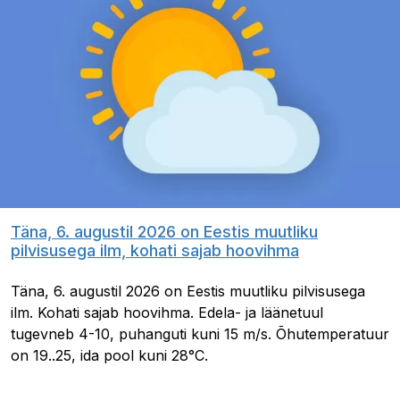
Täna, 6. augustil 2026 on Eestis muutliku
pilvisusega ilm, kohati sajab hoovihma
Täna, 6. augustil 2026 on Eestis muutliku pilvisusega
ilm. Kohati sajab hoovihma. Edela- ja läänetuul
tugevneb 4-10, puhanguti kuni 15 m/s. Õhutemperatuur
on 19..25, ida pool kuni 28°C.