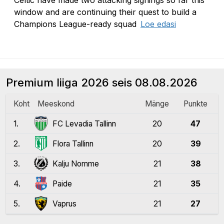
window and are continuing their quest to build a
Celtic's dre
Champions League-ready squad
Loe edasi
Premium liiga 2026 seis
08.08.2026
Koht
Meeskond
Mänge
Punkte
1.
FC Levadia Tallinn
20
47
2.
Flora Tallinn
20
39
3.
Kalju Nomme
21
38
4.
Paide
21
35
5.
Vaprus
21
27