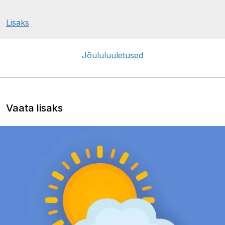
Lisaks
Jõululuuletused
Vaata lisaks