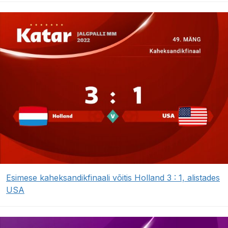
Esimese kaheksandikfinaali võitis Holland 3 : 1, alistades
USA