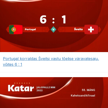
Portugal korraldas Šveitsi vastu tõelise väravatesaju,
võites 6 : 1