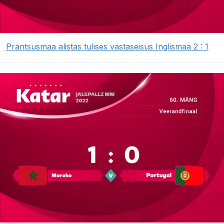
Prantsusmaa alistas tulises vastaseisus Inglismaa 2 : 1