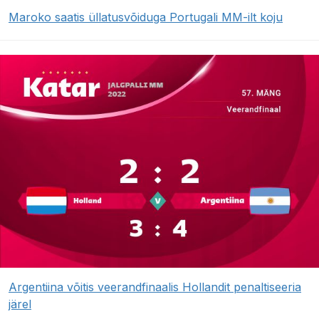
Maroko saatis üllatusvõiduga Portugali MM-ilt koju
Argentiina võitis veerandfinaalis Hollandit penaltiseeria
järel