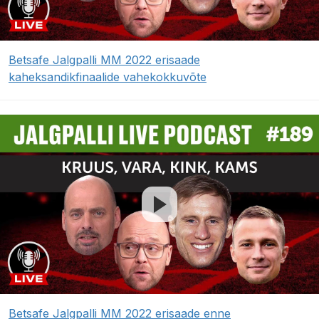
Betsafe Jalgpalli MM 2022 erisaade
kaheksandikfinaalide vahekokkuvõte
Betsafe Jalgpalli MM 2022 erisaade enne