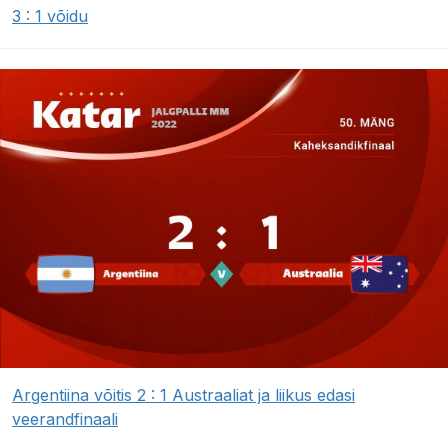
3 : 1 võidu
Argentiina võitis 2 : 1 Austraaliat ja liikus edasi
veerandfinaali