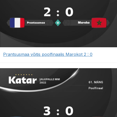
Prantsusmaa võitis poolfinaalis Marokot 2 : 0