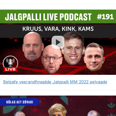
Betsafe veerandfinaalide Jalgpalli MM 2022 eelvaade