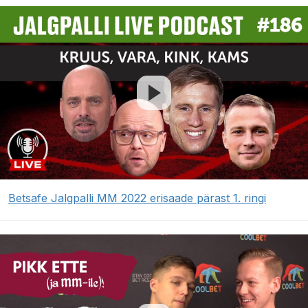
Betsafe Jalgpalli MM 2022 erisaade pärast 1. ringi