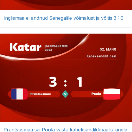
Inglismaa ei andnud Senegalile võimalust ja võitis 3 : 0
Prantsusmaa sai Poola vastu kaheksandikfinaalis kindla