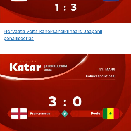
Horvaatia võitis kaheksandikfinaalis Jaapanit
penaltiseerias