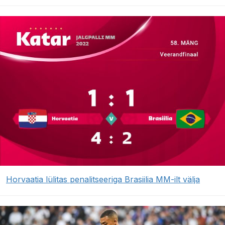
Horvaatia lülitas penalitseeriga Brasiilia MM-ilt välja