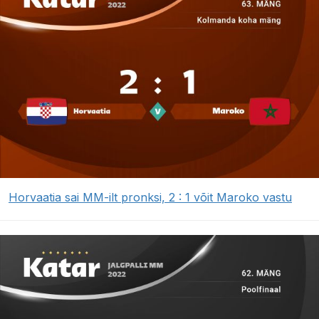
Horvaatia sai MM-ilt pronksi, 2 : 1 võit Maroko vastu