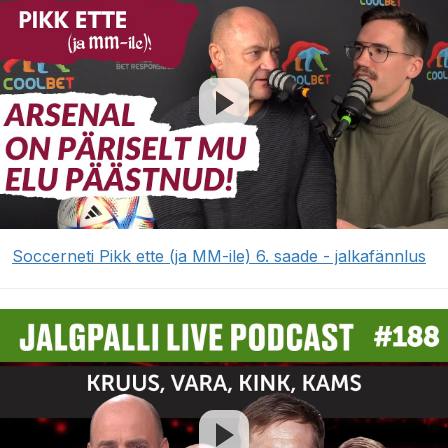
Soccerneti Pikk ette (ja MM-ile) 6. saade - jalkafännlus