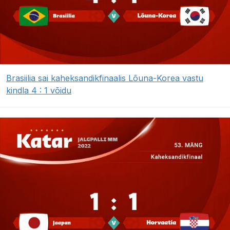
Brasiilia sai kaheksandikfinaalis Lõuna-Korea vastu
kindla 4 : 1 võidu