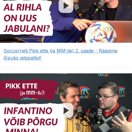
Soccerneti Pikk ette (ja MM-ile) 2. saade - Räägime
lõpuks jalgpallist!