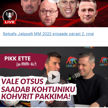
Betsafe Jalgpalli MM 2022 erisaade pärast 2. ringi