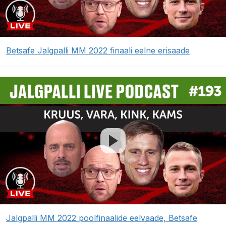
Betsafe Jalgpalli MM 2022 finaali eelne erisaade
Jalgpalli MM 2022 poolfinaalide eelvaade, Betsafe