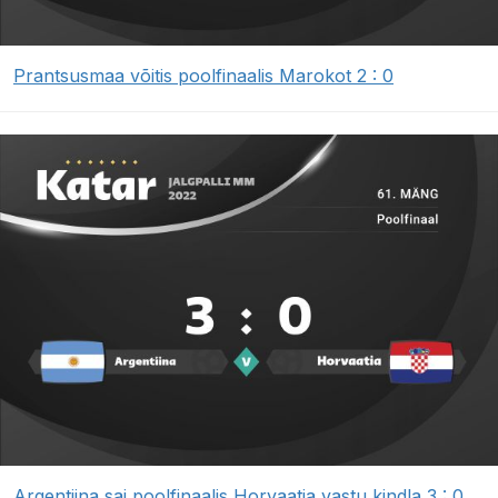
Prantsusmaa võitis poolfinaalis Marokot 2 : 0
Argentiina sai poolfinaalis Horvaatia vastu kindla 3 : 0