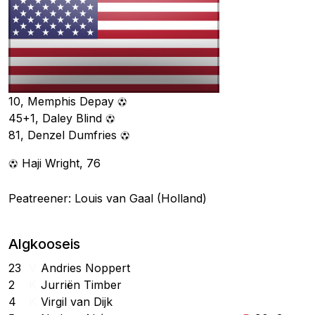
10, Memphis Depay
45+1, Daley Blind
81, Denzel Dumfries
Haji Wright, 76
Peatreener: Louis van Gaal (Holland)
Algkooseis
23
V
Andries Noppert
2
K
Jurriën Timber
4
K
Virgil van Dijk