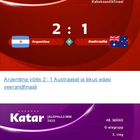
Argentiina võitis 2 : 1 Austraaliat ja liikus edasi
veerandfinaali