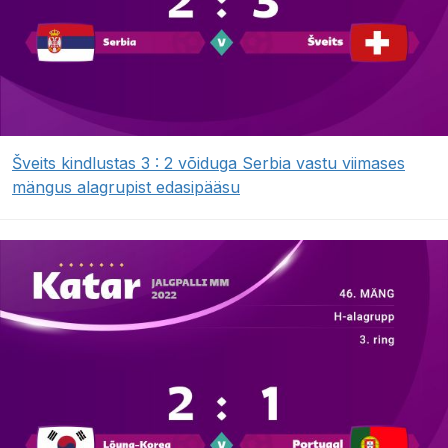
Šveits kindlustas 3 : 2 võiduga Serbia vastu viimases
mängus alagrupist edasipääsu