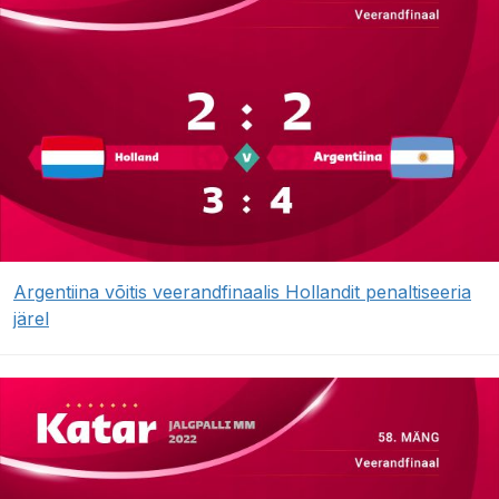
Argentiina võitis veerandfinaalis Hollandit penaltiseeria
järel