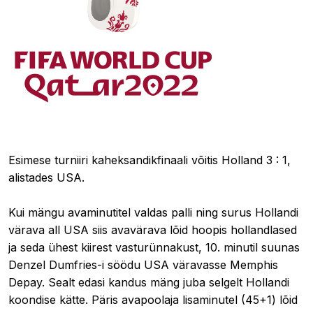
03.12.2022 19:04
Esimese turniiri kaheksandikfinaali võitis Holland 3 : 1,
alistades USA.
Kui mängu avaminutitel valdas palli ning surus Hollandi
värava all USA siis avavärava lõid hoopis hollandlased
ja seda ühest kiirest vasturünnakust, 10. minutil suunas
Denzel Dumfries-i söödu USA väravasse Memphis
Depay. Sealt edasi kandus mäng juba selgelt Hollandi
koondise kätte. Päris avapoolaja lisaminutel (45+1) lõid