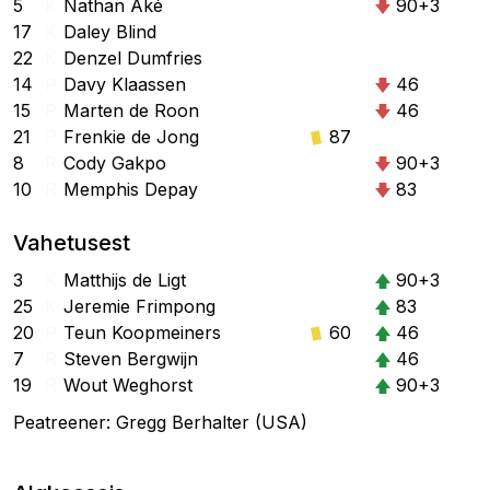
5
K
Nathan Aké
90+3
17
K
Daley Blind
22
K
Denzel Dumfries
14
P
Davy Klaassen
46
15
P
Marten de Roon
46
21
P
Frenkie de Jong
87
8
R
Cody Gakpo
90+3
10
R
Memphis Depay
83
Vahetusest
3
K
Matthijs de Ligt
90+3
25
K
Jeremie Frimpong
83
20
P
Teun Koopmeiners
60
46
7
R
Steven Bergwijn
46
19
R
Wout Weghorst
90+3
Peatreener: Gregg Berhalter (USA)