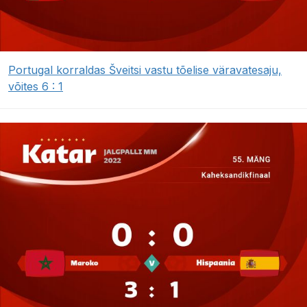
Portugal korraldas Šveitsi vastu tõelise väravatesaju,
võites 6 : 1