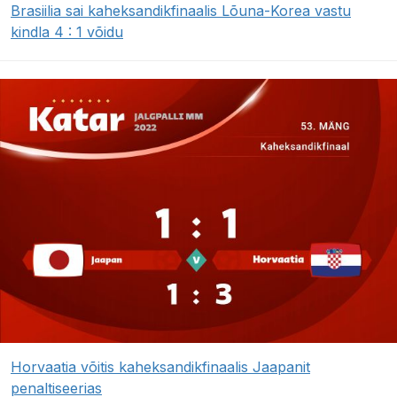
Brasiilia sai kaheksandikfinaalis Lõuna-Korea vastu
kindla 4 : 1 võidu
Horvaatia võitis kaheksandikfinaalis Jaapanit
penaltiseerias