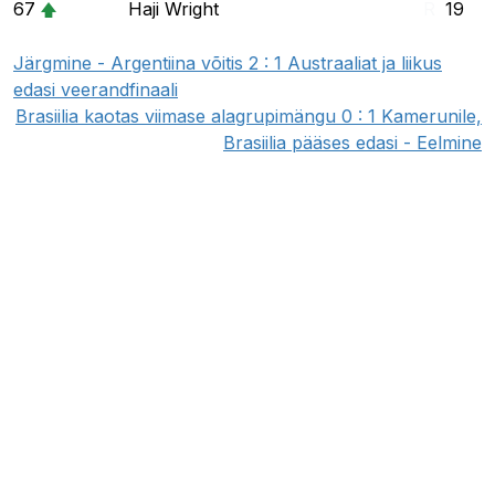
67
Haji Wright
R
19
Järgmine - Argentiina võitis 2 : 1 Austraaliat ja liikus
edasi veerandfinaali
Brasiilia kaotas viimase alagrupimängu 0 : 1 Kamerunile,
Brasiilia pääses edasi - Eelmine