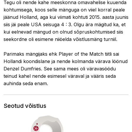
Tegu oli nende kahe meeskonna omavahelise kuuenda
kohtumisega, koos selle mänguga on viiel korral peale
jäänud Holland, aga kui viimati kohtuti 2015. aasta juunis
siis jäi peale USA seisuga 4 : 3. Olgu ära mägitud ka, et
kui eelnevad mängud on olnud sõpruskohtumised siis
seekordne oli esimene niiöelda võistlusmäng turniil.
Parimaks mängijaks ehk Player of the Match tiitli sai
Hollandi koondislane ja nende kolmanda värava löönud
Denzel Dumfries. See sama mees oli väravasöödu
teinud kahel nende esimesel väraval ja vääris seda
auhinda seda enam.
Seotud võistlus