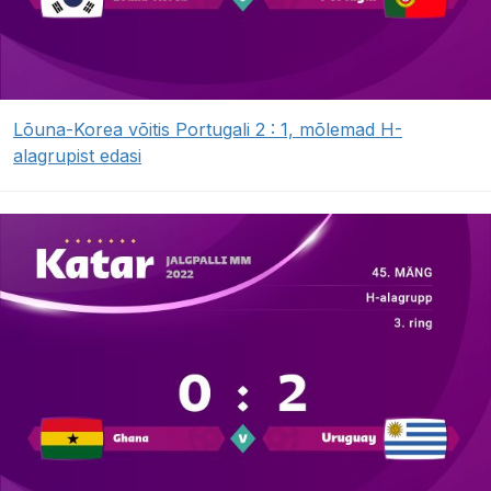
Lõuna-Korea võitis Portugali 2 : 1, mõlemad H-
alagrupist edasi