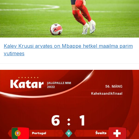
Kalev Kruusi arvates on Mbappe hetkel maailma parim
vutimees