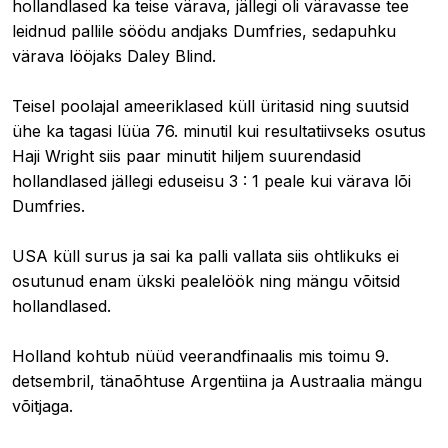
hollandlased ka teise värava, jällegi oli väravasse tee
leidnud pallile söödu andjaks Dumfries, sedapuhku
värava lööjaks Daley Blind.
Teisel poolajal ameeriklased küll üritasid ning suutsid
ühe ka tagasi lüüa 76. minutil kui resultatiivseks osutus
Haji Wright siis paar minutit hiljem suurendasid
hollandlased jällegi eduseisu 3 : 1 peale kui värava lõi
Dumfries.
USA küll surus ja sai ka palli vallata siis ohtlikuks ei
osutunud enam ükski pealelöök ning mängu võitsid
hollandlased.
Holland kohtub nüüd veerandfinaalis mis toimu 9.
detsembril, tänaõhtuse Argentiina ja Austraalia mängu
võitjaga.