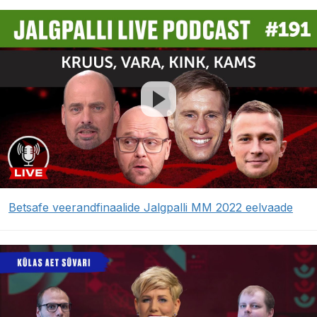
Betsafe veerandfinaalide Jalgpalli MM 2022 eelvaade