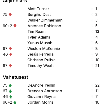
Algkooseis
Matt Turner
V
1
75
Sergiño Dest
K
2
Walker Zimmerman
K
3
90+2
Antonee Robinson
K
5
Tim Ream
K
13
Tyler Adams
P
4
Yunus Musah
P
6
67
Weston McKennie
P
8
46
Jesús Ferreira
R
9
Christian Pulisic
R
10
67
Timothy Weah
R
21
Vahetusest
75
DeAndre Yedlin
K
22
67
Brenden Aaronson
P
11
46
Giovanni Reyna
R
7
90+2
Jordan Morris
R
16