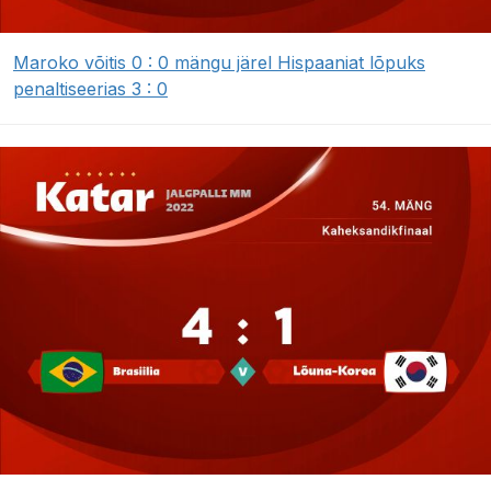
Maroko võitis 0 : 0 mängu järel Hispaaniat lõpuks
penaltiseerias 3 : 0