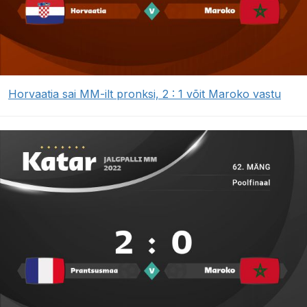
Horvaatia sai MM-ilt pronksi, 2 : 1 võit Maroko vastu