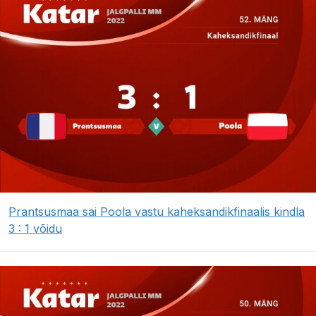
Prantsusmaa sai Poola vastu kaheksandikfinaalis kindla
3 : 1 võidu