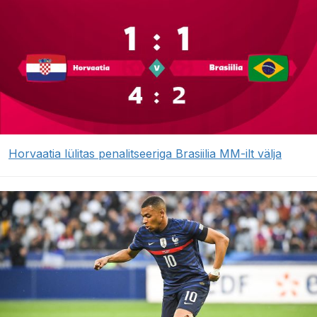
Horvaatia lülitas penalitseeriga Brasiilia MM-ilt välja