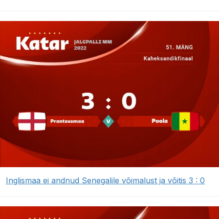
Inglismaa ei andnud Senegalile võimalust ja võitis 3 : 0