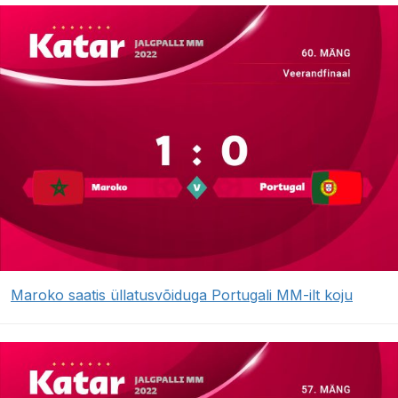
Maroko saatis üllatusvõiduga Portugali MM-ilt koju