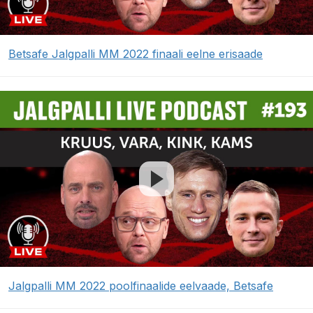
Betsafe Jalgpalli MM 2022 finaali eelne erisaade
Jalgpalli MM 2022 poolfinaalide eelvaade, Betsafe