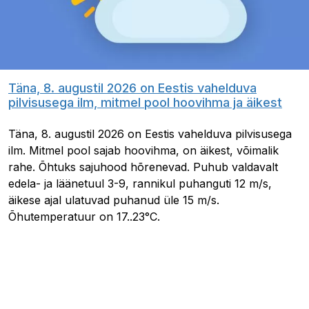
Täna, 8. augustil 2026 on Eestis vahelduva
pilvisusega ilm, mitmel pool hoovihma ja äikest
Täna, 8. augustil 2026 on Eestis vahelduva pilvisusega
ilm. Mitmel pool sajab hoovihma, on äikest, võimalik
rahe. Õhtuks sajuhood hõrenevad. Puhub valdavalt
edela- ja läänetuul 3-9, rannikul puhanguti 12 m/s,
äikese ajal ulatuvad puhanud üle 15 m/s.
Õhutemperatuur on 17..23°C.