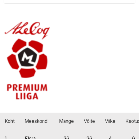
Koht
Meeskond
Mänge
Võite
Viike
Kaotu
1.
Flora
36
26
4
6