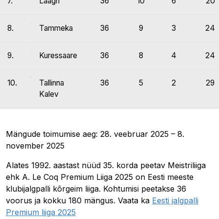
7.
Laagri
36
10
6
20
8.
Tammeka
36
9
3
24
9.
Kuressaare
36
8
4
24
10.
Tallinna
36
5
2
29
Kalev
Mängude toimumise aeg: 28. veebruar 2025 – 8.
november 2025
Alates 1992. aastast nüüd 35. korda peetav Meistriliiga
ehk A. Le Coq Premium Liiga 2025 on Eesti meeste
klubijalgpalli kõrgeim liiga. Kohtumisi peetakse 36
voorus ja kokku 180 mängus. Vaata ka
Eesti jalgpalli
Premium liiga 2025