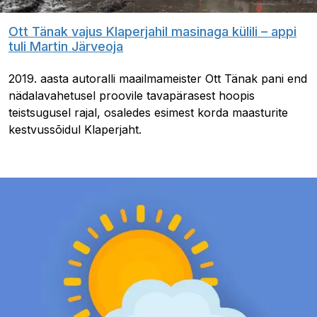
Ott Tänak vajus Klaperjahil masinaga külili – appi
tuli Martin Järveoja
2019. aasta autoralli maailmameister Ott Tänak pani end
nädalavahetusel proovile tavapärasest hoopis
teistsugusel rajal, osaledes esimest korda maasturite
kestvussõidul Klaperjaht.