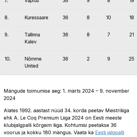
7.
Vaprus
36
9
8
19
8.
Kuressaare
36
8
10
18
9.
Tallinna
36
8
7
21
Kalev
10.
Nõmme
36
2
9
25
United
Mängude toimumise aeg: 1. märts 2024 – 9. november
2024
Alates 1992. aastast nüüd 34. korda peetav Meistriliiga
ehk A. Le Coq Premium Liiga 2024 on Eesti meeste
klubijalgpalli kõrgeim liiga. Kohtumisi peetakse 36
voorus ja kokku 180 mängus. Vaata ka
Eesti jalgpalli