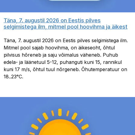
Täna, 7. augustil 2026 on Eestis pilves
selgimistega ilm, mitmel pool hoovihma ja äikest
Täna, 7. augustil 2026 on Eestis pilves selgimistega ilm.
Mitmel pool sajab hoovihma, on äikeseoht, õhtul
pilvisus hõreneb ja saju võimalus väheneb. Puhub
edela- ja läänetuul 5-12, puhanguti kuni 15, rannikul
kuni 17 m/s, õhtul tuul nõrgeneb. Õhutemperatuur on
18..23°C.