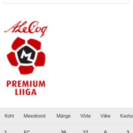
Koht
Meeskond
Mänge
Võite
Viike
Kaotu
1.
FC
36
27
6
3