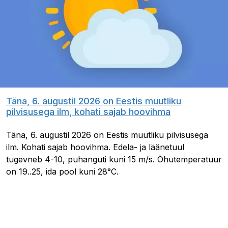
Täna, 6. augustil 2026 on Eestis muutliku
pilvisusega ilm, kohati sajab hoovihma
Täna, 6. augustil 2026 on Eestis muutliku pilvisusega
ilm. Kohati sajab hoovihma. Edela- ja läänetuul
tugevneb 4-10, puhanguti kuni 15 m/s. Õhutemperatuur
on 19..25, ida pool kuni 28°C.