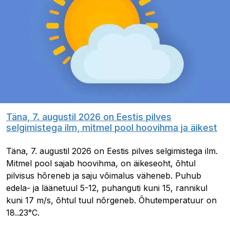
Täna, 7. augustil 2026 on Eestis pilves
selgimistega ilm, mitmel pool hoovihma ja äikest
Täna, 7. augustil 2026 on Eestis pilves selgimistega ilm.
Mitmel pool sajab hoovihma, on äikeseoht, õhtul
pilvisus hõreneb ja saju võimalus väheneb. Puhub
edela- ja läänetuul 5-12, puhanguti kuni 15, rannikul
kuni 17 m/s, õhtul tuul nõrgeneb. Õhutemperatuur on
18..23°C.