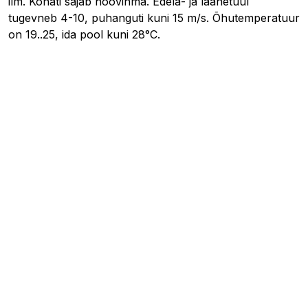
ilm. Kohati sajab hoovihma. Edela- ja läänetuul
tugevneb 4-10, puhanguti kuni 15 m/s. Õhutemperatuur
on 19..25, ida pool kuni 28°C.