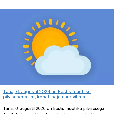
Täna, 6. augustil 2026 on Eestis muutliku
pilvisusega ilm, kohati sajab hoovihma
Täna, 6. augustil 2026 on Eestis muutliku pilvisusega