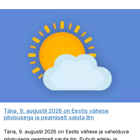
Täna, 9. augustil 2026 on Eestis vähese
pilvisusega ja peamiselt sajuta ilm
Täna, 9. augustil 2026 on Eestis vähese ja vahelduva
pilvisusega peamiselt sajuta ilm. Puhub edela- ja