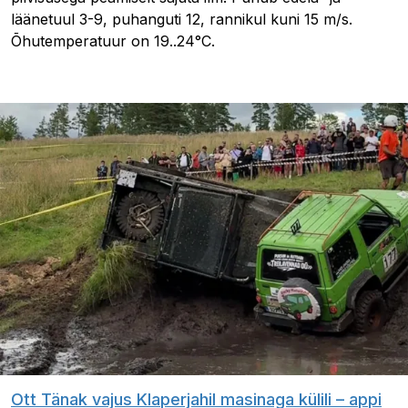
läänetuul 3-9, puhanguti 12, rannikul kuni 15 m/s.
Õhutemperatuur on 19..24°C.
Ott Tänak vajus Klaperjahil masinaga külili – appi