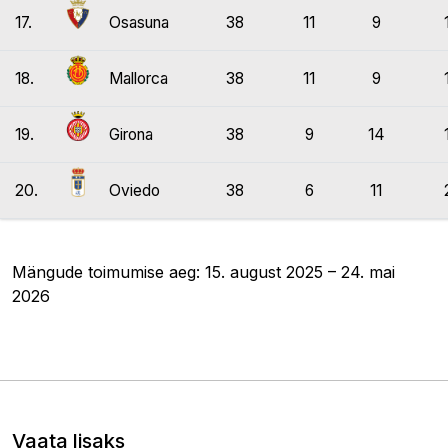
17.
Osasuna
38
11
9
18.
Mallorca
38
11
9
19.
Girona
38
9
14
20.
Oviedo
38
6
11
Mängude toimumise aeg: 15. august 2025 – 24. mai
2026
Vaata lisaks