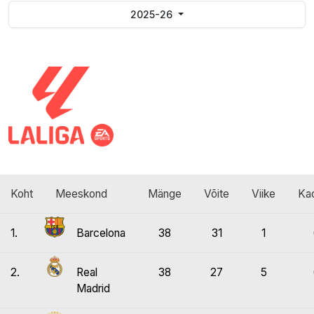
2025-26
Koht
Meeskond
Mänge
Võite
Viike
Kao
1.
Barcelona
38
31
1
2.
Real
38
27
5
Madrid