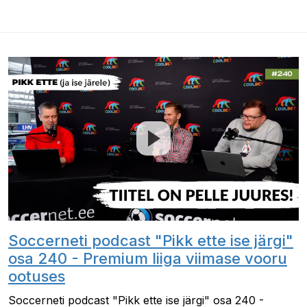
Soccerneti podcast "Pikk ette ise järgi"
osa 240 - Premium liiga viimase vooru
ootuses
Soccerneti podcast "Pikk ette ise järgi" osa 240 -