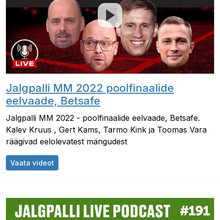
Jalgpalli MM 2022 poolfinaalide
eelvaade, Betsafe
Jalgpalli MM 2022 - poolfinaalide eelvaade, Betsafe.
Kalev Kruus​​ , Gert Kams, Tarmo Kink​​ ja Toomas Vara
räägivad eelolevatest mängudest
Jalgpalli MM 2022 poolfinaalide eelvaade, Bet
Vaata videot