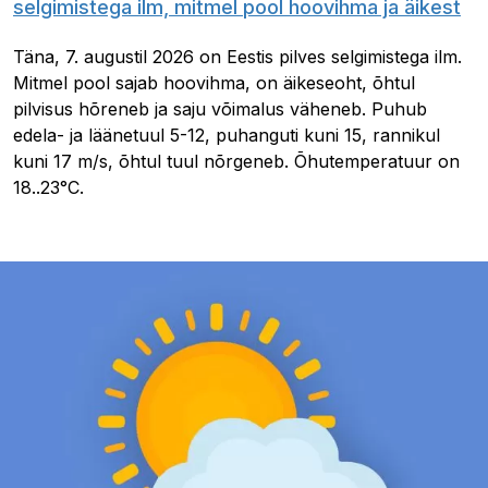
selgimistega ilm, mitmel pool hoovihma ja äikest
Täna, 7. augustil 2026 on Eestis pilves selgimistega ilm.
Mitmel pool sajab hoovihma, on äikeseoht, õhtul
pilvisus hõreneb ja saju võimalus väheneb. Puhub
edela- ja läänetuul 5-12, puhanguti kuni 15, rannikul
kuni 17 m/s, õhtul tuul nõrgeneb. Õhutemperatuur on
18..23°C.