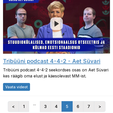
Tribüüni podcast 4-4-2 - Aet Süvari
Tribüüni podcast 4-4-2 seekordses osas on Aet Süvari
kes räägib oma elust ja käesolevast MM-ist.
Tribüüni podcast 4-4-2 - Aet Süvari
Vaata videot
...
<
1
3
4
5
6
7
>