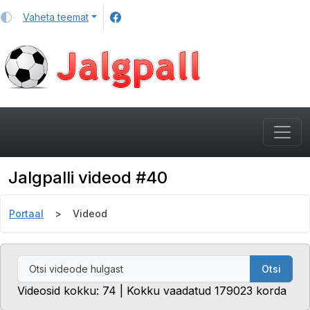
Vaheta teemat
Jalgpalli videod #40
Portaal
Videod
Otsi
Videosid kokku: 74 | Kokku vaadatud 179023 korda