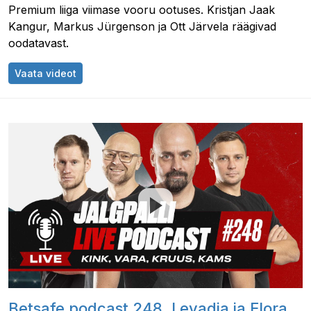
Premium liiga viimase vooru ootuses. Kristjan Jaak
Kangur, Markus Jürgenson ja Ott Järvela räägivad
oodatavast.
Soccerneti podcast "Pikk ette ise järgi" osa 24
Vaata videot
Betsafe podcast 248, Levadia ja Flora