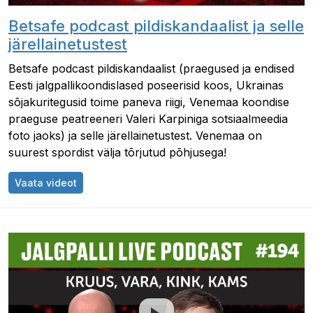
Betsafe podcast pildiskandaalist ja selle
järellainetustest
Betsafe podcast pildiskandaalist (praegused ja endised
Eesti jalgpallikoondislased poseerisid koos, Ukrainas
sõjakuritegusid toime paneva riigi, Venemaa koondise
praeguse peatreeneri Valeri Karpiniga sotsiaalmeedia
foto jaoks) ja selle järellainetustest. Venemaa on
suurest spordist välja tõrjutud põhjusega!
Betsafe podcast pildiskandaalist ja selle järella
Vaata videot