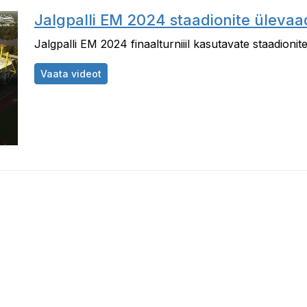
Jalgpalli EM 2024 staadionite üleva
Jalgpalli EM 2024 finaalturniiil kasutavate staadioni
Jalgpalli EM 2024 staadionite ülevaade j
Vaata videot