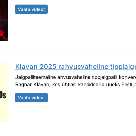
Betsafe podcast 337 - Eurosuvi 2025 läks 
Vaata videot
Klavan 2025 rahvusvaheline tippjalgp
Jalgpalliteemaline ahvusvaheline tippjalgpalli konver
Ragnar Klavan, kes ühtlasi kandideerib uueks Eesti jal
Klavan 2025 rahvusvaheline tippjalgpalli 
Vaata videot