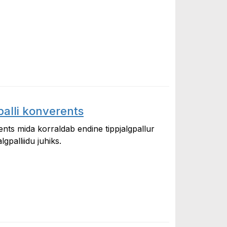
nagu alati
alli konverents
ents mida korraldab endine tippjalgpallur
gpalliidu juhiks.
konverents