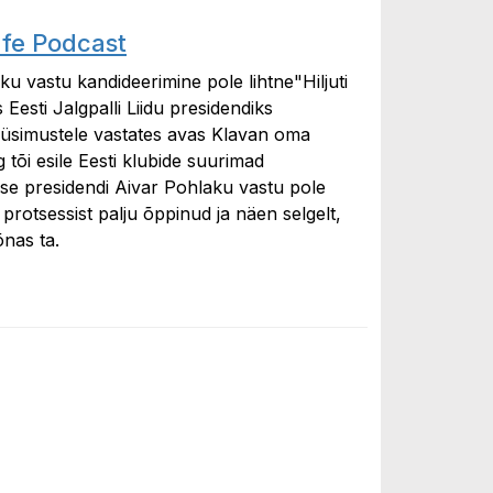
afe Podcast
u vastu kandideerimine pole lihtne"Hiljuti
 Eesti Jalgpalli Liidu presidendiks
küsimustele vastates avas Klavan oma
ng tõi esile Eesti klubide suurimad
se presidendi Aivar Pohlaku vastu pole
 protsessist palju õppinud ja näen selgelt,
õnas ta.
dcast