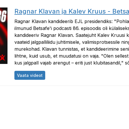
Ragnar Klavan ja Kalev Kruus - Bets
Ragnar Klavan kandideerib EJL presidendiks: "Pohlak
ilmunud Betsafe'i podcasti 86. episoodis oli külaliseks
kandideeriv Ragnar Klavan. Saatejuht Kalev Kruusi 
vaateid jalgpalliliidu juhtimisele, valimisprotsessile ni
murekohad. Klavan tunnistas, et kandideerimine seni
lihtne, kuid usub, et muudatusi on vaja. "Olen sellest
kus jalgpall vajab arengut – eriti just klubitasandil," s
Ragnar Klavan ja Kalev Kruus - Betsafe Po
Vaata videot