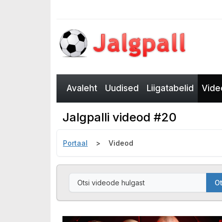
Avaleht
Uudised
Liigatabelid
Vide
Jalgpalli videod #20
Portaal
Videod
Ot