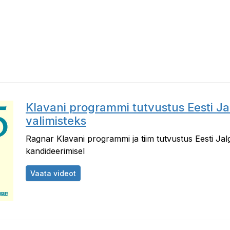
Klavani programmi tutvustus Eesti Jal
valimisteks
Ragnar Klavani programmi ja tiim tutvustus Eesti Jalgp
kandideerimisel
Klavani programmi tutvustus Eesti Jalgpalli
Vaata videot