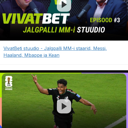
VivatBeti stuudio - Jalgpalli MM-i staarid, Messi,
Haaland, Mbappe ja Kean