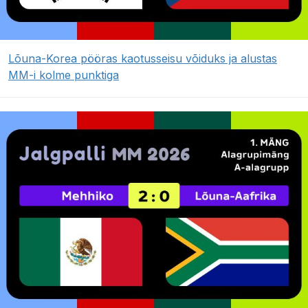
Lõuna-Korea pööras kaotusseisu võiduks ja alustas
MM-i kolme punktiga