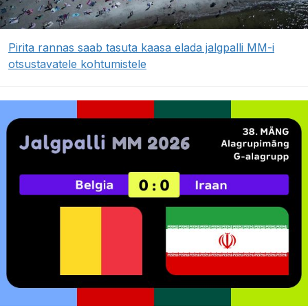
Pirita rannas saab tasuta kaasa elada jalgpalli MM-i
otsustavatele kohtumistele