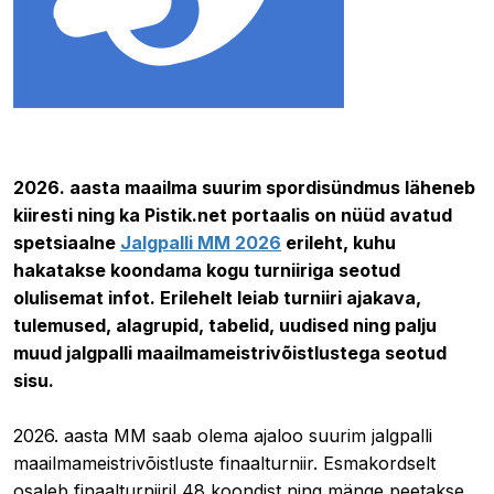
03.06.2026 18:27
2026. aasta maailma suurim spordisündmus läheneb
kiiresti ning ka Pistik.net portaalis on nüüd avatud
spetsiaalne
Jalgpalli MM 2026
erileht, kuhu
hakatakse koondama kogu turniiriga seotud
olulisemat infot. Erilehelt leiab turniiri ajakava,
tulemused, alagrupid, tabelid, uudised ning palju
muud jalgpalli maailmameistrivõistlustega seotud
sisu.
2026. aasta MM saab olema ajaloo suurim jalgpalli
maailmameistrivõistluste finaalturniir. Esmakordselt
osaleb finaalturniiril 48 koondist ning mänge peetakse