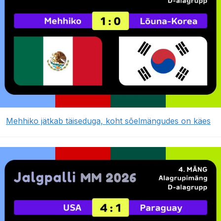
Mehhiko jätkab täiseduga, koht sõelmängudes on käes