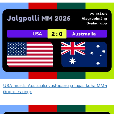
USA murdis Austraalia vastupanu ja tagas koha MM-i
järgmises ringis