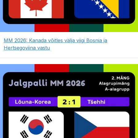
MM 2026: Kanada võitles välja viigi Bosnia ja
Hertsegoviina vastu