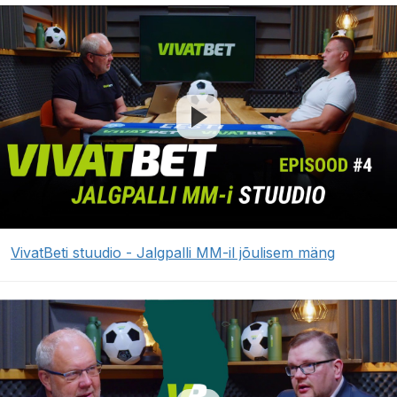
VivatBeti stuudio - Jalgpalli MM-il jõulisem mäng