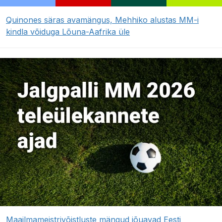
Quinones säras avamängus, Mehhiko alustas MM-i
kindla võiduga Lõuna-Aafrika üle
Maailmameistrivõistluste mängud jõuavad Eesti