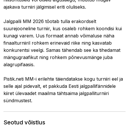
ajakava turniiri jälgimisel eriti oluliseks.
Jalgpalli MM 2026 tõotab tulla erakordselt
suurejooneline turniir, kus osaleb rohkem koondisi kui
kunagi varem. Uus formaat annab võimaluse näha
finaalturniiril rohkem erinevaid riike ning kasvatab
konkurentsi veelgi. Samas tähendab see ka tihedamat
mängugraafikut ning rohkem põnevusmänge juba
alagrupifaasis.
Pistik.neti MM-i erilehte täiendatakse kogu turniiri eel ja
selle ajal pidevalt, et pakkuda Eesti jalgpallifännidele
kiiret ülevaadet maailma tähtsaima jalgpalliturniiri
sündmustest.
Seotud võistlus