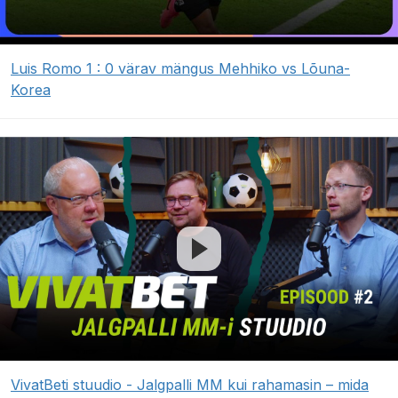
Luis Romo 1 : 0 värav mängus Mehhiko vs Lõuna-
Korea
VivatBeti stuudio - Jalgpalli MM kui rahamasin – mida