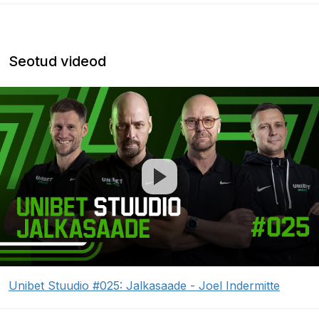
Seotud videod
Unibet Stuudio #025: Jalkasaade - Joel Indermitte