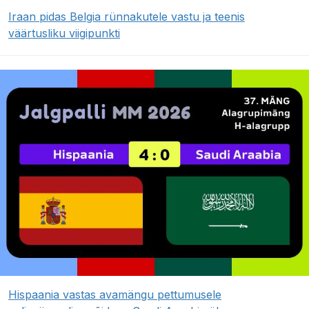
Iraan pidas Belgia rünnakutele vastu ja teenis
väärtusliku viigipunkti
Hispaania vastas avamängu pettumusele