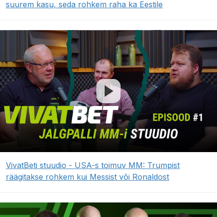
suurem kasu, seda rohkem raha ka Eestile
VivatBeti stuudio - USA-s toimuv MM: Trumpist
räägitakse rohkem kui Messist või Ronaldost