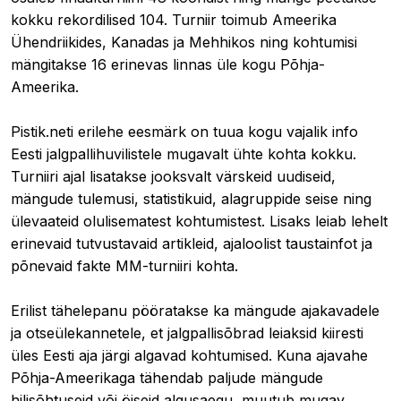
kokku rekordilised 104. Turniir toimub Ameerika
Ühendriikides, Kanadas ja Mehhikos ning kohtumisi
mängitakse 16 erinevas linnas üle kogu Põhja-
Ameerika.
Pistik.neti erilehe eesmärk on tuua kogu vajalik info
Eesti jalgpallihuvilistele mugavalt ühte kohta kokku.
Turniiri ajal lisatakse jooksvalt värskeid uudiseid,
mängude tulemusi, statistikuid, alagruppide seise ning
ülevaateid olulisematest kohtumistest. Lisaks leiab lehelt
erinevaid tutvustavaid artikleid, ajaloolist taustainfot ja
põnevaid fakte MM-turniiri kohta.
Erilist tähelepanu pööratakse ka mängude ajakavadele
ja otseülekannetele, et jalgpallisõbrad leiaksid kiiresti
üles Eesti aja järgi algavad kohtumised. Kuna ajavahe
Põhja-Ameerikaga tähendab paljude mängude
hilisõhtuseid või öiseid algusaegu, muutub mugav