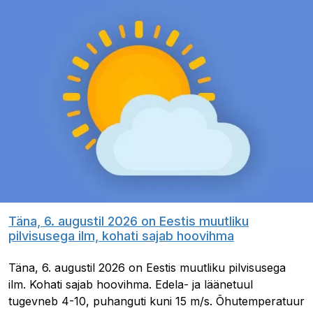
Täna, 6. augustil 2026 on Eestis muutliku
pilvisusega ilm, kohati sajab hoovihma
Täna, 6. augustil 2026 on Eestis muutliku pilvisusega
ilm. Kohati sajab hoovihma. Edela- ja läänetuul
tugevneb 4-10, puhanguti kuni 15 m/s. Õhutemperatuur