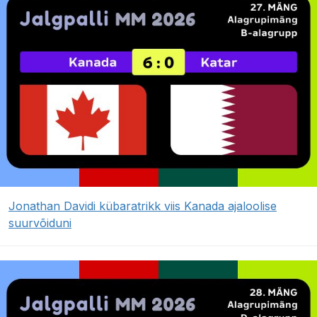
Jonathan Davidi kübaratrikk viis Kanada ajaloolise
suurvõiduni