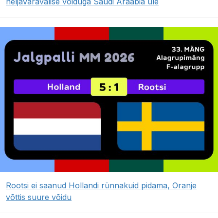
neljaväravalise võiduga Saudi Araabia üle
Rootsi ei saanud Hollandi rünnakuid pidama, Oranje
võttis suure võidu