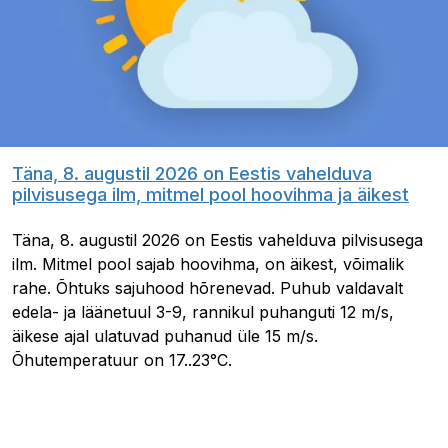
Täna, 8. augustil 2026 on Eestis vahelduva
pilvisusega ilm, mitmel pool hoovihma ja äikest
Täna, 8. augustil 2026 on Eestis vahelduva pilvisusega
ilm. Mitmel pool sajab hoovihma, on äikest, võimalik
rahe. Õhtuks sajuhood hõrenevad. Puhub valdavalt
edela- ja läänetuul 3-9, rannikul puhanguti 12 m/s,
äikese ajal ulatuvad puhanud üle 15 m/s.
Õhutemperatuur on 17..23°C.