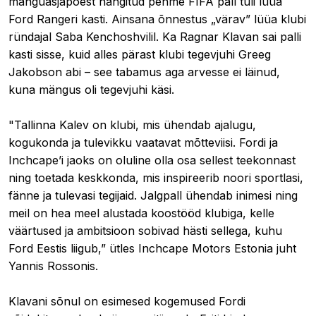
mänguasjapoest hangitud pehme FIFA pall tuli lüüa
Ford Rangeri kasti. Ainsana õnnestus „värav” lüüa klubi
ründajal Saba Kenchoshvilil. Ka Ragnar Klavan sai palli
kasti sisse, kuid alles pärast klubi tegevjuhi Greeg
Jakobson abi – see tabamus aga arvesse ei läinud,
kuna mängus oli tegevjuhi käsi.
"Tallinna Kalev on klubi, mis ühendab ajalugu,
kogukonda ja tulevikku vaatavat mõtteviisi. Fordi ja
Inchcape’i jaoks on oluline olla osa sellest teekonnast
ning toetada keskkonda, mis inspireerib noori sportlasi,
fänne ja tulevasi tegijaid. Jalgpall ühendab inimesi ning
meil on hea meel alustada koostööd klubiga, kelle
väärtused ja ambitsioon sobivad hästi sellega, kuhu
Ford Eestis liigub,” ütles Inchcape Motors Estonia juht
Yannis Rossonis.
Klavani sõnul on esimesed kogemused Fordi