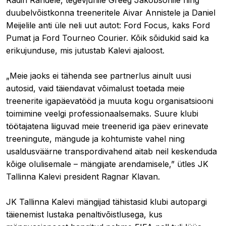
duubelvõistkonna treeneritele Aivar Annistele ja Daniel
Meijelile anti üle neli uut autot: Ford Focus, kaks Ford
Pumat ja Ford Tourneo Courier. Kõik sõidukid said ka
erikujunduse, mis jutustab Kalevi ajaloost.
„Meie jaoks ei tähenda see partnerlus ainult uusi
autosid, vaid täiendavat võimalust toetada meie
treenerite igapäevatööd ja muuta kogu organisatsiooni
toimimine veelgi professionaalsemaks. Suure klubi
töötajatena liiguvad meie treenerid iga päev erinevate
treeningute, mängude ja kohtumiste vahel ning
usaldusväärne transpordivahend aitab neil keskenduda
kõige olulisemale – mängijate arendamisele,” ütles JK
Tallinna Kalevi president Ragnar Klavan.
JK Tallinna Kalevi mängijad tähistasid klubi autopargi
täienemist lustaka penaltivõistlusega, kus