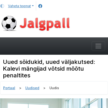
Vaheta teemat
Uued sõidukid, uued väljakutsed:
Kalevi mängijad võtsid mõõtu
penaltites
Portaal
Uudised
Uudis