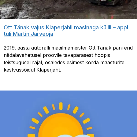
Ott Tänak vajus Klaperjahil masinaga külili – appi
tuli Martin Järveoja
2019. aasta autoralli maailmameister Ott Tänak pani end
nädalavahetusel proovile tavapärasest hoopis
teistsugusel rajal, osaledes esimest korda maasturite
kestvussõidul Klaperjaht.