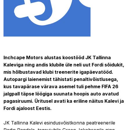
07.06.2026 17:40
Inchcape Motors alustas koostööd JK Tallinna
Kaleviga ning andis klubile üle neli uut Fordi sõidukit,
mis hõlbustavad klubi treenerite igapäevatööd.
Autopargi laienemist tähistati penaltivõistlusega,
kus tavapärase värava asemel tuli pehme FIFA 26
jalgpall täpse löögiga suunata hoopis auto avatud
pagasiruumi. Üritusel avati ka eriline näitus Kalevi ja
Fordi ajaloost Eestis.
JK Tallinna Kalevi esindusvõistkonna peatreenerile
Radin Randele, tegevjuhile Greeg Jakobsonile ning