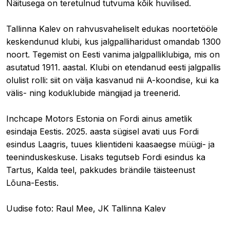
Näitusega on teretulnud tutvuma kõik huvilised.
Tallinna Kalev on rahvusvaheliselt edukas noortetööle
keskendunud klubi, kus jalgpalliharidust omandab 1300
noort. Tegemist on Eesti vanima jalgpalliklubiga, mis on
asutatud 1911. aastal. Klubi on etendanud eesti jalgpallis
olulist rolli: siit on välja kasvanud nii A-koondise, kui ka
välis- ning koduklubide mängijad ja treenerid.
Inchcape Motors Estonia on Fordi ainus ametlik
esindaja Eestis. 2025. aasta sügisel avati uus Fordi
esindus Laagris, tuues klientideni kaasaegse müügi- ja
teeninduskeskuse. Lisaks tegutseb Fordi esindus ka
Tartus, Kalda teel, pakkudes brändile täisteenust
Lõuna-Eestis.
Uudise foto: Raul Mee, JK Tallinna Kalev