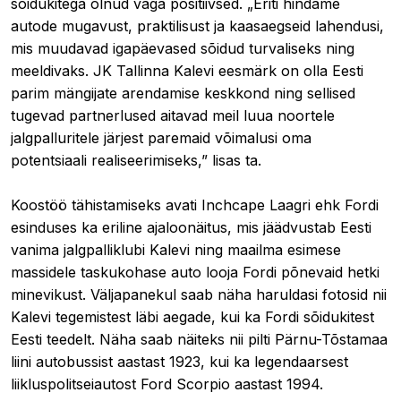
sõidukitega olnud väga positiivsed. „Eriti hindame
autode mugavust, praktilisust ja kaasaegseid lahendusi,
mis muudavad igapäevased sõidud turvaliseks ning
meeldivaks. JK Tallinna Kalevi eesmärk on olla Eesti
parim mängijate arendamise keskkond ning sellised
tugevad partnerlused aitavad meil luua noortele
jalgpalluritele järjest paremaid võimalusi oma
potentsiaali realiseerimiseks,” lisas ta.
Koostöö tähistamiseks avati Inchcape Laagri ehk Fordi
esinduses ka eriline ajaloonäitus, mis jäädvustab Eesti
vanima jalgpalliklubi Kalevi ning maailma esimese
massidele taskukohase auto looja Fordi põnevaid hetki
minevikust. Väljapanekul saab näha haruldasi fotosid nii
Kalevi tegemistest läbi aegade, kui ka Fordi sõidukitest
Eesti teedelt. Näha saab näiteks nii pilti Pärnu-Tõstamaa
liini autobussist aastast 1923, kui ka legendaarsest
liikluspolitseiautost Ford Scorpio aastast 1994.