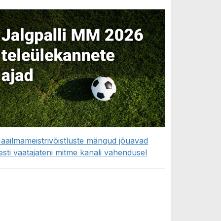
aailmameistrivõistluste mängud jõuavad
esti vaatajateni mitme kanali vahendusel