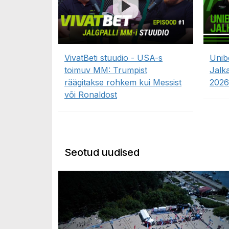
VivatBeti stuudio - USA-s
Unib
toimuv MM: Trumpist
Jalk
räägitakse rohkem kui Messist
2026
või Ronaldost
Seotud uudised