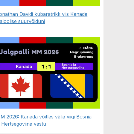
onathan Davidi kübaratrikk viis Kanada
jaloolise suurvõiduni
M 2026: Kanada võitles välja viigi Bosnia
a Hertsegoviina vastu