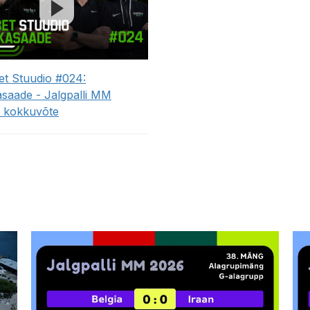
et Stuudio #024:
asaade - Jalgpalli MM
 kokkuvõte