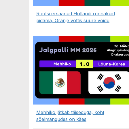
Rootsi ei saanud Hollandi rünnakuid
pidama, Oranje võttis suure võidu
Mehhiko jätkab täiseduga, koht
sõelmängudes on käes