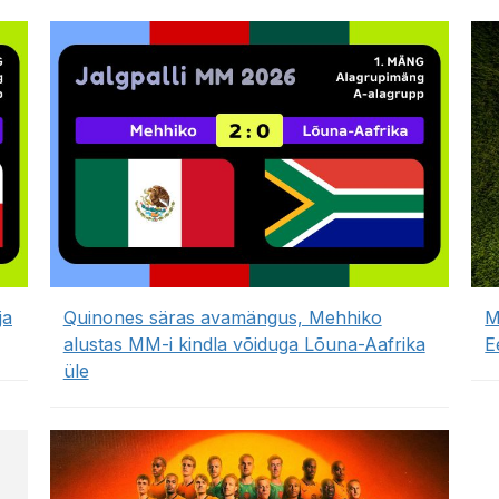
ja
Quinones säras avamängus, Mehhiko
M
alustas MM-i kindla võiduga Lõuna-Aafrika
E
üle