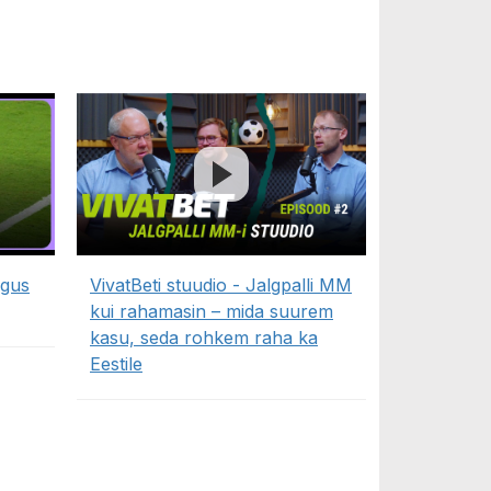
ngus
VivatBeti stuudio - Jalgpalli MM
kui rahamasin – mida suurem
kasu, seda rohkem raha ka
Eestile