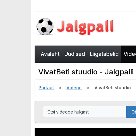
Avaleht
Uudised
Liigatabelid
Vide
VivatBeti stuudio - Jalgpal
Portaal
Videod
VivatBeti stuudio -
Ot