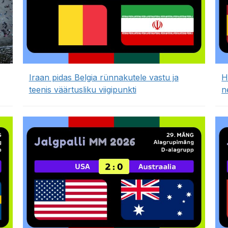
Iraan pidas Belgia rünnakutele vastu ja
H
teenis väärtusliku viigipunkti
n