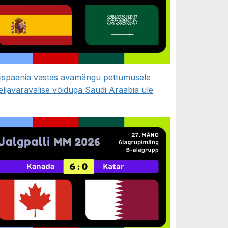
ispaania vastas avamängu pettumusele
eljaväravalise võiduga Saudi Araabia üle