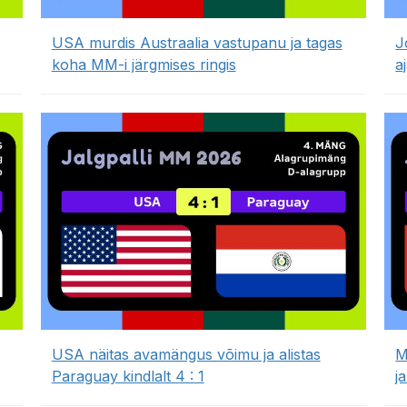
USA murdis Austraalia vastupanu ja tagas
J
koha MM-i järgmises ringis
a
USA näitas avamängus võimu ja alistas
M
Paraguay kindlalt 4 : 1
j