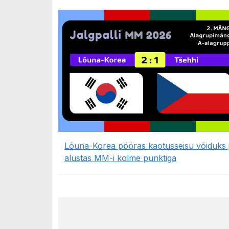
Lõuna-Korea pööras kaotusseisu võiduks 
alustas MM-i kolme punktiga