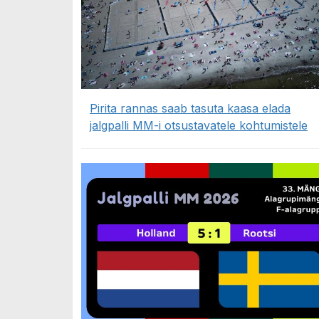
Pirita rannas saab tasuta kaasa elada
jalgpalli MM-i otsustavatele kohtumistele