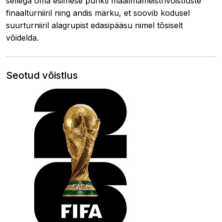
sellega oma esimese punkti maailmameistrivõistluste
finaalturniiril ning andis märku, et soovib kodusel
suurturniiril alagrupist edasipääsu nimel tõsiselt
võidelda.
Seotud võistlus