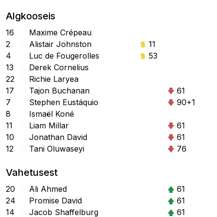
Algkooseis
16
V
Maxime Crépeau
2
K
Alistair Johnston
11
4
K
Luc de Fougerolles
53
13
K
Derek Cornelius
22
K
Richie Laryea
17
P
Tajon Buchanan
61
7
P
Stephen Eustáquio
90+1
8
P
Ismaël Koné
11
P
Liam Millar
61
10
R
Jonathan David
61
12
R
Tani Oluwaseyi
76
Vahetusest
20
P
Ali Ahmed
61
24
R
Promise David
61
14
P
Jacob Shaffelburg
61