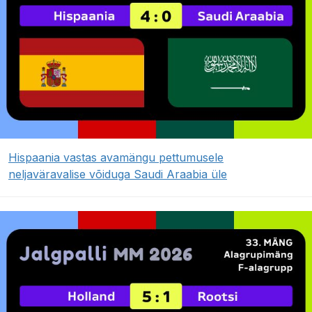
Hispaania vastas avamängu pettumusele
neljaväravalise võiduga Saudi Araabia üle