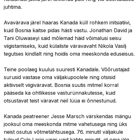
juhtima.
Avavärava järel haaras Kanada küll rohkem initsiatiivi,
kuid Bosnia kaitse pidas hästi vastu. Jonathan David ja
Tani Oluwaseyi said mõlemad häid võimalusi seisu
viigistamiseks, kuid külaliste väravavaht Nikola Vasilj
tegutses kindlalt ning hoidis oma meeskonda eduseisus.
Teine poolaeg kuulus suuresti Kanadale. Võõrustajad
surusid vastase oma väljakupoolele ning otsisid
aktiivselt viigiväravat. Bosnia suutis mitmel korral
pääseda ka ohtlikesse vasturünnakutesse, kuid
otsustavat teist väravat neil lüüa ei õnnestunud.
Kanada peatreener Jesse Marsch värskendas mängu
jooksul oma meeskonda mitme vahetusega ning üks
neist osutus võtmetähtsusega. 76. minutil väljakule
tulnud Cyle Larin vajas vaid kahte minutit, et oma jälg