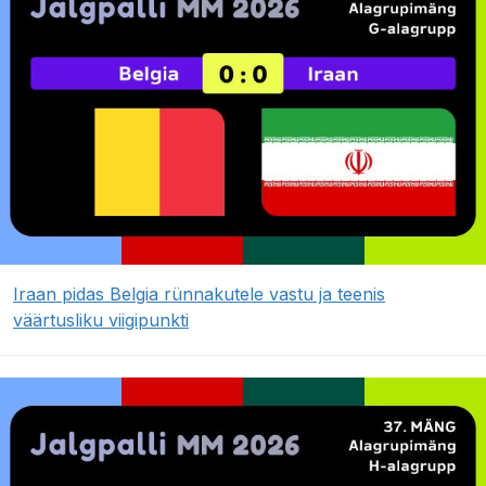
Iraan pidas Belgia rünnakutele vastu ja teenis
väärtusliku viigipunkti