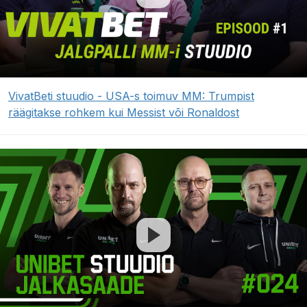
VivatBeti stuudio - USA-s toimuv MM: Trumpist
räägitakse rohkem kui Messist või Ronaldost