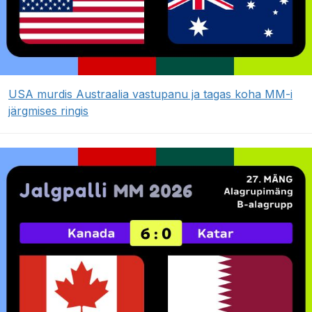
USA murdis Austraalia vastupanu ja tagas koha MM-i
järgmises ringis