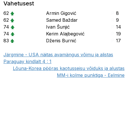
Vahetusest
62
Armin Gigović
P
8
62
Samed Baždar
R
9
74
Ivan Šunjić
P
14
74
Kerim Alajbegović
P
19
83
Dženis Burnić
P
17
Järgmine - USA näitas avamängus võimu ja alistas
Paraguay kindlalt 4 : 1
Lõuna-Korea pööras kaotusseisu võiduks ja alustas
MM-i kolme punktiga - Eelmine