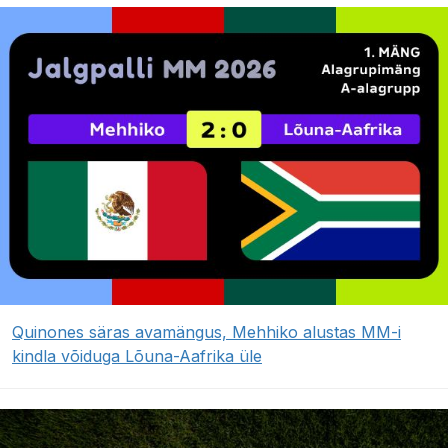
Quinones säras avamängus, Mehhiko alustas MM-i
kindla võiduga Lõuna-Aafrika üle