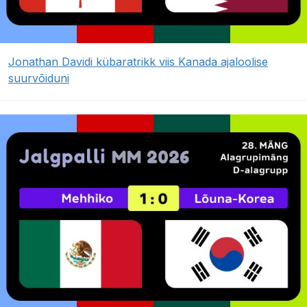
Jonathan Davidi kübaratrikk viis Kanada ajaloolise
suurvõiduni