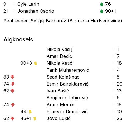
9
R
Cyle Larin
76
21
P
Jonathan Osorio
90+1
Peatreener: Sergej Barbarez (Bosnia ja Hertsegoviina)
Algkooseis
Nikola Vasilj
V
1
Amar Dedić
K
7
90+3
Nikola Katić
K
18
Tarik Muharemović
K
4
83
Sead Kolašinac
K
5
74
Esmir Bajraktarević
P
20
62
Ivan Bašić
P
13
Benjamin Tahirović
P
6
74
Amar Memić
P
15
44
Ermedin Demirović
R
10
62
45+1
Jovo Lukić
R
25