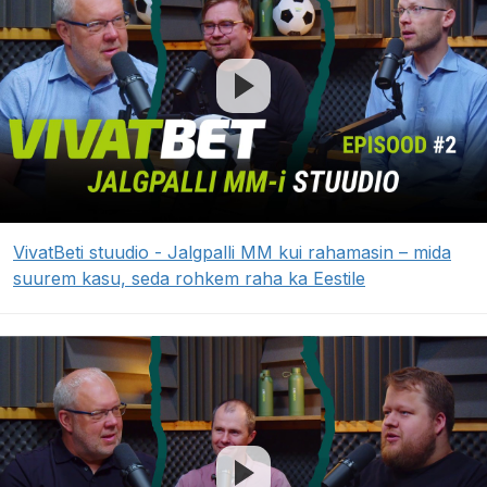
VivatBeti stuudio - Jalgpalli MM kui rahamasin – mida
suurem kasu, seda rohkem raha ka Eestile