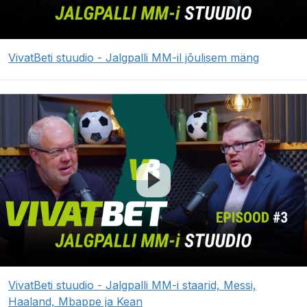
VivatBeti stuudio - Jalgpalli MM-il jõulisem mäng
VivatBeti stuudio - Jalgpalli MM-i staarid, Messi,
Haaland, Mbappe ja Kean