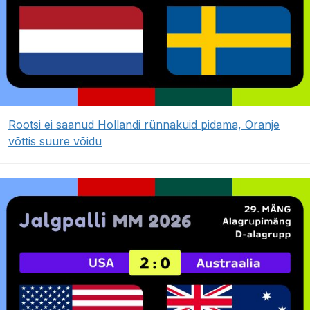
Rootsi ei saanud Hollandi rünnakuid pidama, Oranje
võttis suure võidu