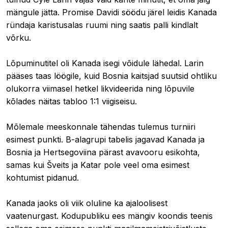
mängule jätta. Promise Davidi söödu järel leidis Kanada
ründaja karistusalas ruumi ning saatis palli kindlalt
võrku.
Lõpuminutitel oli Kanada isegi võidule lähedal. Larin
pääses taas löögile, kuid Bosnia kaitsjad suutsid ohtliku
olukorra viimasel hetkel likvideerida ning lõpuvile
kõlades näitas tabloo 1:1 viigiseisu.
Mõlemale meeskonnale tähendas tulemus turniiri
esimest punkti. B-alagrupi tabelis jagavad Kanada ja
Bosnia ja Hertsegoviina pärast avavooru esikohta,
samas kui Šveits ja Katar pole veel oma esimest
kohtumist pidanud.
Kanada jaoks oli viik oluline ka ajaloolisest
vaatenurgast. Kodupubliku ees mängiv koondis teenis