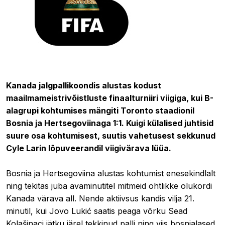
13.06.2026 08:02
Kanada jalgpallikoondis alustas kodust
maailmameistrivõistluste finaalturniiri viigiga, kui B-
alagrupi kohtumises mängiti Toronto staadionil
Bosnia ja Hertsegoviinaga 1:1. Kuigi külalised juhtisid
suure osa kohtumisest, suutis vahetusest sekkunud
Cyle Larin lõpuveerandil viigivärava lüüa.
Bosnia ja Hertsegoviina alustas kohtumist enesekindlalt
ning tekitas juba avaminutitel mitmeid ohtlikke olukordi
Kanada värava all. Nende aktiivsus kandis vilja 21.
minutil, kui Jovo Lukić saatis peaga võrku Sead
Kolašinaci jätku järel tekkinud palli ning viis bosnialased