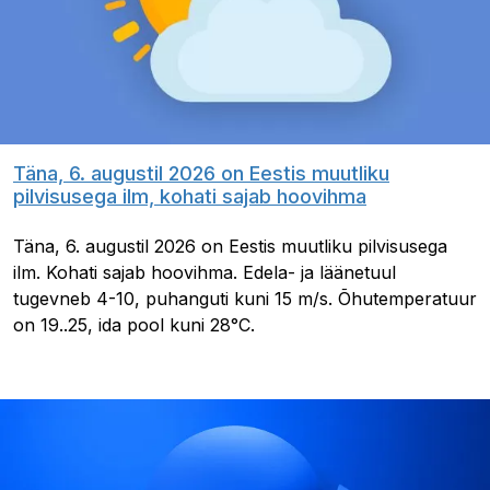
Täna, 6. augustil 2026 on Eestis muutliku
pilvisusega ilm, kohati sajab hoovihma
Täna, 6. augustil 2026 on Eestis muutliku pilvisusega
ilm. Kohati sajab hoovihma. Edela- ja läänetuul
tugevneb 4-10, puhanguti kuni 15 m/s. Õhutemperatuur
on 19..25, ida pool kuni 28°C.