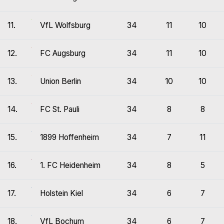
11.
VfL Wolfsburg
34
11
10
12.
FC Augsburg
34
11
10
13.
Union Berlin
34
10
10
14.
FC St. Pauli
34
8
8
15.
1899 Hoffenheim
34
7
11
16.
1. FC Heidenheim
34
8
5
17.
Holstein Kiel
34
6
7
18.
VfL Bochum
34
6
7