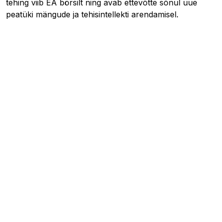
tehing viib EA börsilt ning avab ettevõtte sõnul uue
peatüki mängude ja tehisintellekti arendamisel.