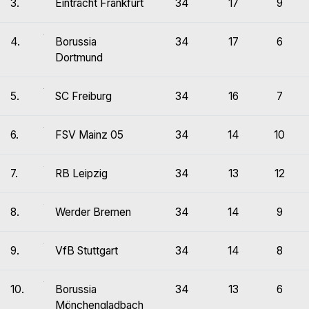
3.
Eintracht Frankfurt
34
17
9
4.
Borussia
34
17
6
Dortmund
5.
SC Freiburg
34
16
7
6.
FSV Mainz 05
34
14
10
7.
RB Leipzig
34
13
12
8.
Werder Bremen
34
14
9
9.
VfB Stuttgart
34
14
8
10.
Borussia
34
13
6
Mönchengladbach