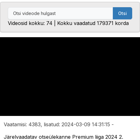
Otsi
Videosid kokku: 74 | Kokku vaadatud 179371 korda
Vaatamisi: 4383, lisatud: 2024-03-09 14:31:15 -
Järelvaadatav otseülekanne Premium liiga 2024 2.