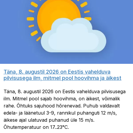
Täna, 8. augustil 2026 on Eestis vahelduva
pilvisusega ilm, mitmel pool hoovihma ja äikest
Täna, 8. augustil 2026 on Eestis vahelduva pilvisusega
ilm. Mitmel pool sajab hoovihma, on äikest, võimalik
rahe. Õhtuks sajuhood hõrenevad. Puhub valdavalt
edela- ja läänetuul 3-9, rannikul puhanguti 12 m/s,
äikese ajal ulatuvad puhanud üle 15 m/s.
Õhutemperatuur on 17..23°C.