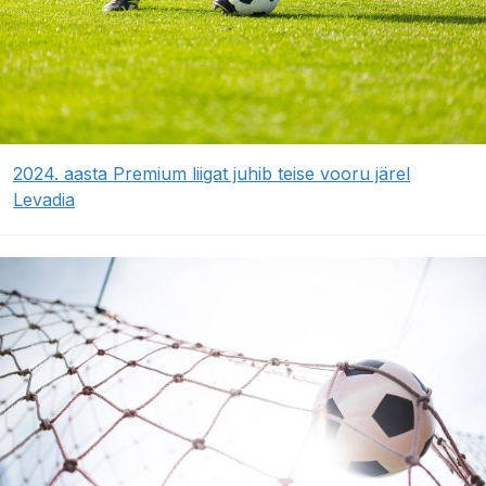
2024. aasta Premium liigat juhib teise vooru järel
Levadia