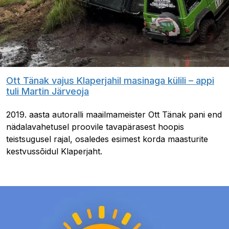
Ott Tänak vajus Klaperjahil masinaga külili – appi
tuli Martin Järveoja
2019. aasta autoralli maailmameister Ott Tänak pani end
nädalavahetusel proovile tavapärasest hoopis
teistsugusel rajal, osaledes esimest korda maasturite
kestvussõidul Klaperjaht.