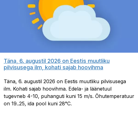
Täna, 6. augustil 2026 on Eestis muutliku
pilvisusega ilm, kohati sajab hoovihma
Täna, 6. augustil 2026 on Eestis muutliku pilvisusega
ilm. Kohati sajab hoovihma. Edela- ja läänetuul
tugevneb 4-10, puhanguti kuni 15 m/s. Õhutemperatuur
on 19..25, ida pool kuni 28°C.