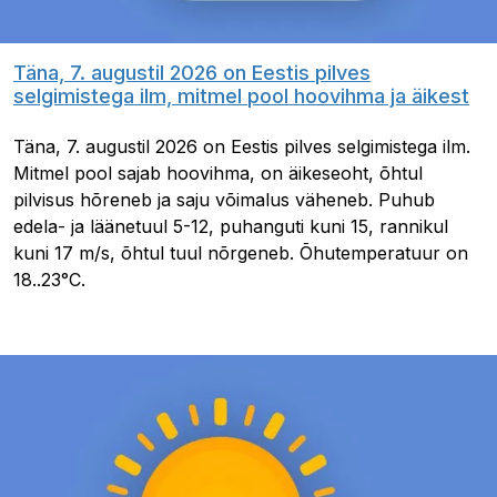
Täna, 7. augustil 2026 on Eestis pilves
selgimistega ilm, mitmel pool hoovihma ja äikest
Täna, 7. augustil 2026 on Eestis pilves selgimistega ilm.
Mitmel pool sajab hoovihma, on äikeseoht, õhtul
pilvisus hõreneb ja saju võimalus väheneb. Puhub
edela- ja läänetuul 5-12, puhanguti kuni 15, rannikul
kuni 17 m/s, õhtul tuul nõrgeneb. Õhutemperatuur on
18..23°C.