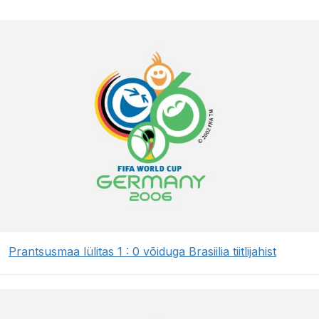
Prantsusmaa lülitas 1 : 0 võiduga Brasiilia tiitlijahist