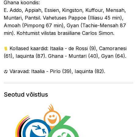
Ghana koondis:
E. Addo, Appiah, Essien, Kingston, Kuffour, Mensah,
Muntari, Pantsil. Vahetuses Pappoe (Illiasu 45 min),
Amoah (Pimpong 67 min), Gyan (Tachie-Mensah 87
min). Kohtumist vilistas brasiiliane Carlos Simon.
Kollased kaardid: Itaalia - de Rossi (9), Camoranesi
(61), Iaquinta (87). Ghana - Muntari (40), Gyan (64).
Väravad: Itaalia - Pirlo (39), Iaquinta (82).
Seotud võistlus