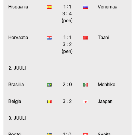
Hispaania
1 : 1
Venemaa
3 : 4
(pen)
Horvaatia
1 : 1
Taani
3 : 2
(pen)
2. JUULI
Brasiilia
2 : 0
Mehhiko
Belgia
3 : 2
Jaapan
3. JUULI
Rootsi
1 : 0
Šveits