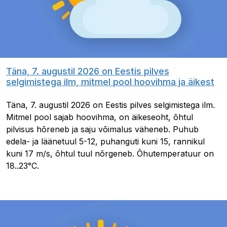
Täna, 7. augustil 2026 on Eestis pilves
selgimistega ilm, mitmel pool hoovihma ja äikest
Täna, 7. augustil 2026 on Eestis pilves selgimistega ilm.
Mitmel pool sajab hoovihma, on äikeseoht, õhtul
pilvisus hõreneb ja saju võimalus väheneb. Puhub
edela- ja läänetuul 5-12, puhanguti kuni 15, rannikul
kuni 17 m/s, õhtul tuul nõrgeneb. Õhutemperatuur on
18..23°C.