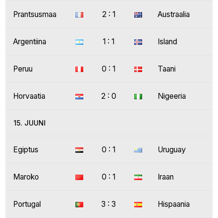
Prantsusmaa
2 : 1
Austraalia
Argentiina
1 : 1
Island
Peruu
0 : 1
Taani
Horvaatia
2 : 0
Nigeeria
15. JUUNI
Egiptus
0 : 1
Uruguay
Maroko
0 : 1
Iraan
Portugal
3 : 3
Hispaania