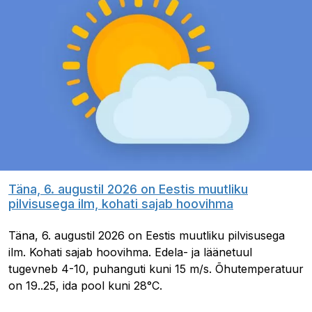
Täna, 6. augustil 2026 on Eestis muutliku
pilvisusega ilm, kohati sajab hoovihma
Täna, 6. augustil 2026 on Eestis muutliku pilvisusega
ilm. Kohati sajab hoovihma. Edela- ja läänetuul
tugevneb 4-10, puhanguti kuni 15 m/s. Õhutemperatuur
on 19..25, ida pool kuni 28°C.