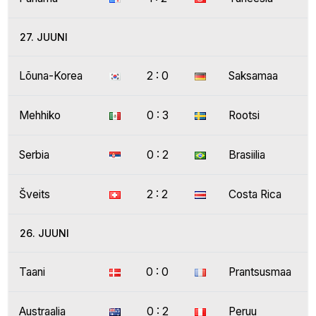
27. JUUNI
Lõuna-Korea
2 : 0
Saksamaa
Mehhiko
0 : 3
Rootsi
Serbia
0 : 2
Brasiilia
Šveits
2 : 2
Costa Rica
26. JUUNI
Taani
0 : 0
Prantsusmaa
Austraalia
0 : 2
Peruu